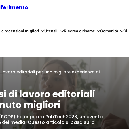
riferimento
 e recensioni migliori
Utensili
Ricerca e risorse
Comunità
Di
i lavoro editoriali per una migliore esperienza di
i di lavoro editoriali
nuto migliori
g (SODP) ha ospitato PubTech2023, un evento
e e dei media. Questo articolo si basa sulla