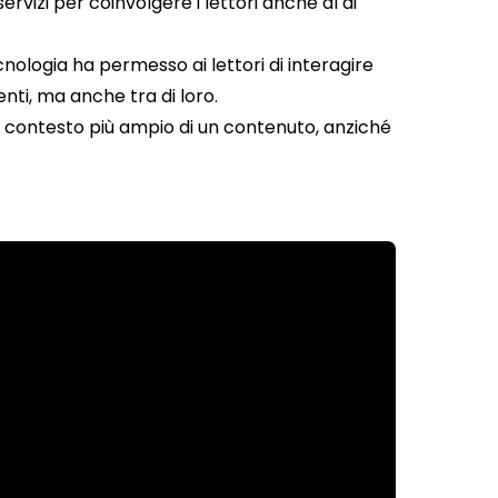
ervizi per coinvolgere i lettori anche al di
ologia ha permesso ai lettori di interagire
ti, ma anche tra di loro.
 un contesto più ampio di un contenuto, anziché