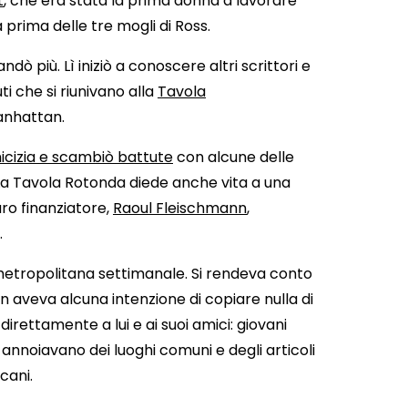
t
, che era stata la prima donna a lavorare
 prima delle tre mogli di Ross.
ndò più. Lì iniziò a conoscere altri scrittori e
ti che si riunivano alla
Tavola
anhattan.
icizia e scambiò battute
con alcune delle
 La Tavola Rotonda diede anche vita a una
uro finanziatore,
Raoul Fleischmann
,
.
a metropolitana settimanale. Si rendeva conto
on aveva alcuna intenzione di copiare nulla di
irettamente a lui e ai suoi amici: giovani
annoiavano dei luoghi comuni e degli articoli
cani.