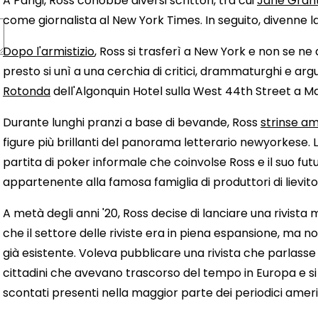
A Parigi, Ross conobbe diversi scrittori, tra cui
Jane Gran
come giornalista al New York Times. In seguito, divenne la
Dopo l'armistizio
, Ross si trasferì a New York e non se ne a
presto si unì a una cerchia di critici, drammaturghi e argu
Rotonda
dell'Algonquin Hotel sulla West 44th Street a M
Durante lunghi pranzi a base di bevande, Ross
strinse am
figure più brillanti del panorama letterario newyorkese.
partita di poker informale che coinvolse Ross e il suo fut
appartenente alla famosa famiglia di produttori di lievito
A metà degli anni '20, Ross decise di lanciare una rivist
che il settore delle riviste era in piena espansione, ma n
già esistente. Voleva pubblicare una rivista che parlasse d
cittadini che avevano trascorso del tempo in Europa e si 
scontati presenti nella maggior parte dei periodici ameri