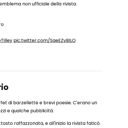
'emblema non ufficiale della rivista.
ro
Tilley
pic.twitter.com/SaeEZvBILO
rio
ffet di barzellette e brevi poesie. C'erano un
ezzi e qualche pubblicità.
 raffazzonata, e all'inizio la rivista faticò.