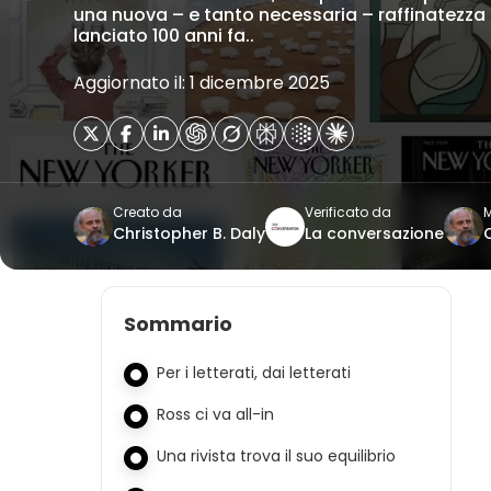
una nuova – e tanto necessaria – raffinatezz
lanciato 100 anni fa..
Aggiornato il: 1 dicembre 2025
Creato da
Verificato da
M
Christopher B. Daly
La conversazione
Sommario
Per i letterati, dai letterati
Ross ci va all-in
Una rivista trova il suo equilibrio