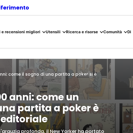
riferimento
 e recensioni migliori
Utensili
Ricerca e risorse
Comunità
Di
nni: come il sogno di una partita a poker si è
00 anni: come un
una partita a poker è
editoriale
'arguzia profonda, il New Yorker ha portato