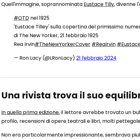
Quell'immagine, soprannominata
Eustace Tilly
, divenne l
#OTD
nel 1925
'Eustace Tilley' sulla copertina del primissimo nume
di The New Yorker, 21 febbraio 1925
Rea Irvin
#TheNewYorkerCover
#ReaIrvin
#Eustace
— Ron Lacy (@LRonLacy)
21 febbraio 2024
Una rivista trova il suo equilib
In quella prima edizione
, il lettore avrebbe trovato un bu
profilo, recensioni di opere teatrali e libri, molti pettegol
Non era particolarmente impressionante, sembrava piuttosto