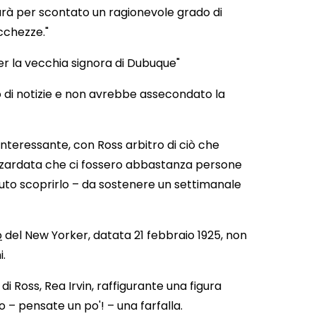
rà per scontato un ragionevole grado di
occhezze."
per la vecchia signora di Dubuque"
lo di notizie e non avrebbe assecondato la
 interessante, con Ross arbitro di ciò che
azzardata che ci fossero abbastanza persone
tuto scoprirlo – da sostenere un settimanale
o
del New Yorker, datata 21 febbraio 1925, non
i.
i Ross, Rea Irvin, raffigurante una figura
– pensate un po'! – una farfalla.