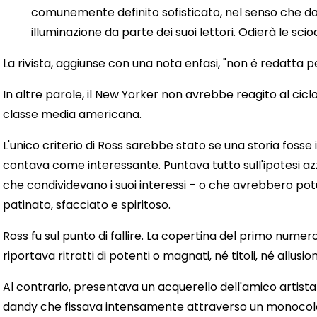
comunemente definito sofisticato, nel senso che da
illuminazione da parte dei suoi lettori. Odierà le sci
La rivista, aggiunse con una nota enfasi, "non è redatta 
In altre parole, il New Yorker non avrebbe reagito al cic
classe media americana.
L'unico criterio di Ross sarebbe stato se una storia fosse
contava come interessante. Puntava tutto sull'ipotesi 
che condividevano i suoi interessi – o che avrebbero po
patinato, sfacciato e spiritoso.
Ross fu sul punto di fallire. La copertina del
primo numer
riportava ritratti di potenti o magnati, né titoli, né allusion
Al contrario, presentava un acquerello dell'amico artista d
dandy che fissava intensamente attraverso un monocolo 