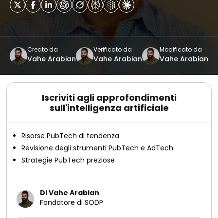
Creato da
Verificato da
Modificato da
Vahe Arabian
Vahe Arabian
Vahe Arabian
Iscriviti agli approfondimenti
sull'intelligenza artificiale
Risorse PubTech di tendenza
Revisione degli strumenti PubTech e AdTech
Strategie PubTech preziose
Di Vahe Arabian
Fondatore di SODP