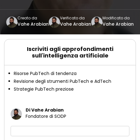
Creato da
Verificato da
Modificato da
Vahe Arabian
Vahe Arabian
Vahe Arabian
Iscriviti agli approfondimenti
sull'intelligenza artificiale
Risorse PubTech di tendenza
Revisione degli strumenti PubTech e AdTech
Strategie PubTech preziose
Di Vahe Arabian
Fondatore di SODP