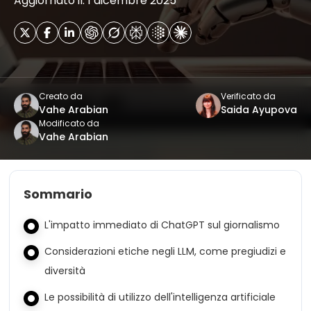
Aggiornato il: 1 dicembre 2025
Creato da
Verificato da
Vahe Arabian
Saida Ayupova
Modificato da
Vahe Arabian
Sommario
L'impatto immediato di ChatGPT sul giornalismo
Considerazioni etiche negli LLM, come pregiudizi e
diversità
Le possibilità di utilizzo dell'intelligenza artificiale