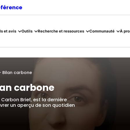
référence
ls et avis
Outils
Recherche et ressources
Communauté
À pr
 Bilan carbone
lan carbone
arbon Brief, est la dernière
ivrer un aperçu de son quotidien