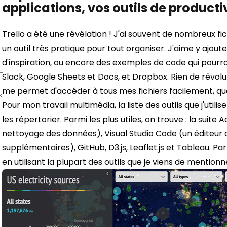
applications, vos outils de productiv
Trello a été une révélation ! J'ai souvent de nombreux fic
un outil très pratique pour tout organiser. J'aime y ajou
d'inspiration, ou encore des exemples de code qui pourraie
Slack, Google Sheets et Docs, et Dropbox. Rien de révolu
me permet d'accéder à tous mes fichiers facilement, que
Pour mon travail multimédia, la liste des outils que j'utili
les répertorier. Parmi les plus utiles, on trouve : la suit
nettoyage des données), Visual Studio Code (un éditeur
supplémentaires), GitHub, D3.js, Leaflet.js et Tableau. Pa
en utilisant la plupart des outils que je viens de mentionne