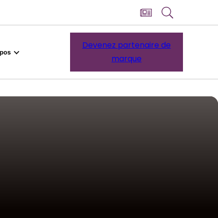
Devenez partenaire de
opos
marque