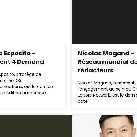
a Esposito –
Nicolas Magand –
ent 4 Demand
Réseau mondial d
rédacteurs
Esposito, stratège de
u chez G3
Nicolas Magand, responsab
ications, est la dernière
l'engagement au sein du Gl
 en édition numérique…
Editors Network, est le derni
date…