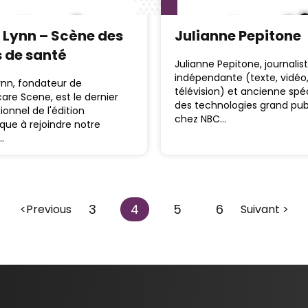
 Lynn – Scène des
Julianne Pepitone
s de santé
Julianne Pepitone, journalis
indépendante (texte, vidéo
ynn, fondateur de
télévision) et ancienne spéc
are Scene, est le dernier
des technologies grand pub
ionnel de l'édition
chez NBC…
que à rejoindre notre
…
3
4
5
6
<Previous
Suivant >