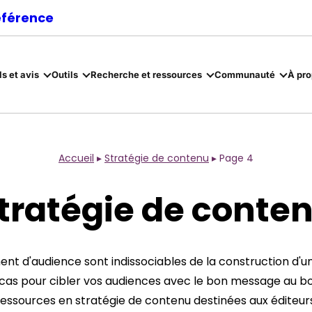
référence
ls et avis
Outils
Recherche et ressources
Communauté
À pr
Accueil
▸
Stratégie de contenu
▸
Page 4
tratégie de conte
nt d'audience sont indissociables de la construction d'un
e cas pour cibler vos audiences avec le bon message au bo
ressources en stratégie de contenu destinées aux éditeurs