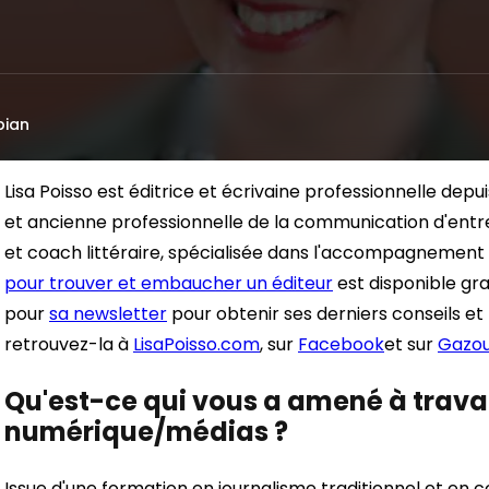
bian
Lisa Poisso est éditrice et écrivaine professionnelle depu
et ancienne professionnelle de la communication d'entrepr
et coach littéraire, spécialisée dans l'accompagnemen
pour trouver et embaucher un éditeur
est disponible gra
pour
sa newsletter
pour obtenir ses derniers conseils et 
retrouvez-la à
LisaPoisso.com
, sur
Facebook
et sur
Gazou
Qu'est-ce qui vous a amené à travail
numérique/médias ?
Issue d'une formation en journalisme traditionnel et en 