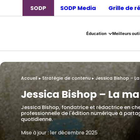
SODP
SODP Media
Grille de 
Éducation
Meilleurs outi
Accueil
▸
Stratégie de contenu
▸
Jessica Bishop – L
Jessica Bishop – La m
Jessica Bishop, fondatrice et rédactrice en che
professionnelle de l'édition numérique à parta
quotidienne.
Mise à jour : 1er décembre 2025