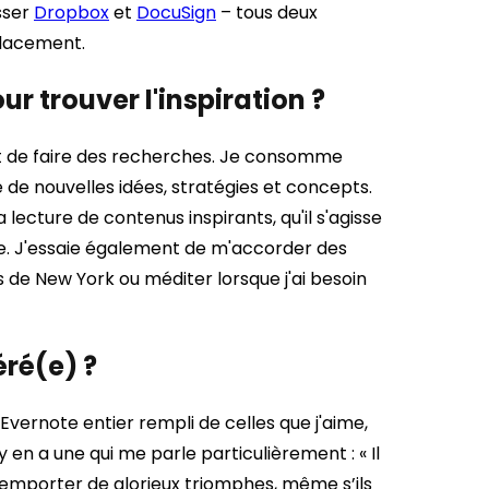
sser
Dropbox
et
DocuSign
– tous deux
placement.
r trouver l'inspiration ?
et de faire des recherches. Je consomme
de nouvelles idées, stratégies et concepts.
ecture de contenus inspirants, qu'il s'agisse
gne. J'essaie également de m'accorder des
e New York ou méditer lorsque j'ai besoin
éré(e) ?
Evernote entier rempli de celles que j'aime,
 y en a une qui me parle particulièrement :
« Il
emporter de glorieux triomphes, même s’ils