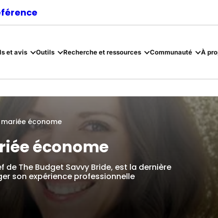
référence
ls et avis
Outils
Recherche et ressources
Communauté
À pr
a mariée économe
ariée économe
f de The Budget Savvy Bride, est la dernière
ger son expérience professionnelle