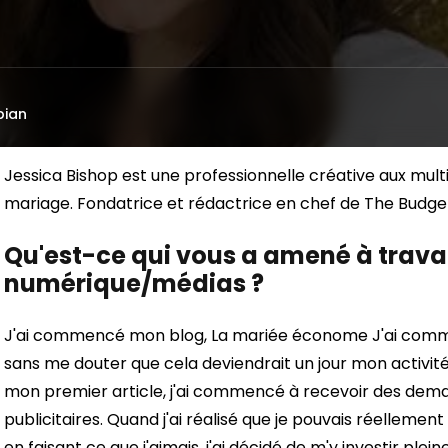
bian
Jessica Bishop est une professionnelle créative aux multip
mariage. Fondatrice et rédactrice en chef de The Budget
Qu'est-ce qui vous a amené à travail
numérique/médias ?
J'ai commencé mon blog,
La mariée économe
J'ai comm
sans me douter que cela deviendrait un jour mon activité
mon premier article, j'ai commencé à recevoir des de
publicitaires. Quand j'ai réalisé que je pouvais réellem
en faisant ce que j'aimais, j'ai décidé de m'y investir ple