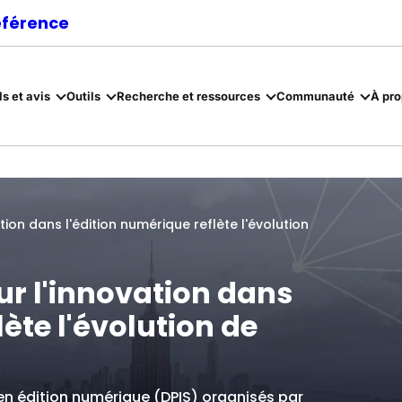
référence
ls et avis
Outils
Recherche et ressources
Communauté
À pr
on dans l'édition numérique reflète l'évolution
 l'innovation dans
lète l'évolution de
 en édition numérique (DPIS) organisés par