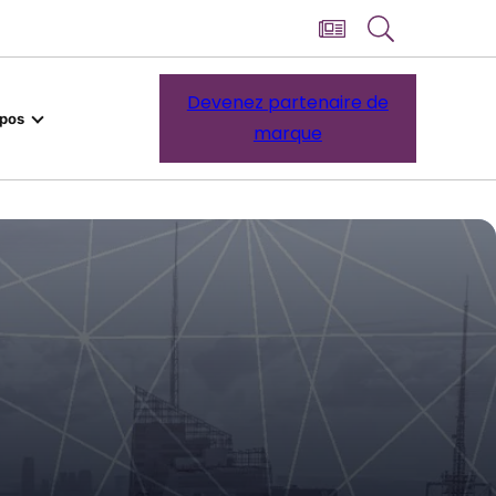
Devenez partenaire de
opos
marque