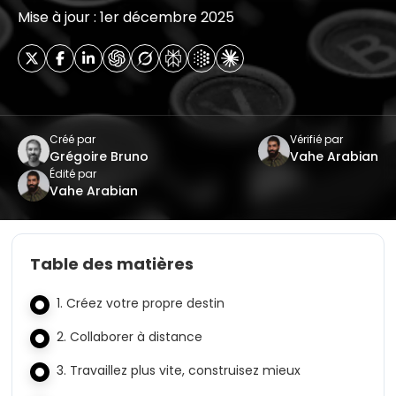
Mise à jour : 1er décembre 2025
Créé par
Vérifié par
Grégoire Bruno
Vahe Arabian
Édité par
Vahe Arabian
Table des matières
1. Créez votre propre destin
2. Collaborer à distance
3. Travaillez plus vite, construisez mieux