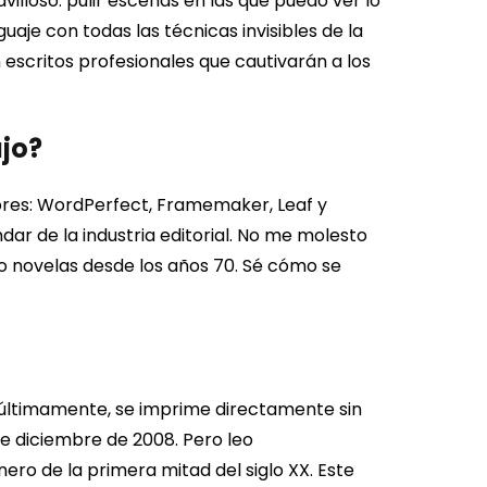
villoso: pulir escenas en las que puedo ver lo
aje con todas las técnicas invisibles de la
n escritos profesionales que cautivarán a los
jo?
res: WordPerfect, Framemaker, Leaf y
r de la industria editorial.
No me molesto
do novelas desde los años 70. Sé cómo se
 últimamente, se imprime directamente sin
de diciembre de 2008. Pero leo
ero de la primera mitad del siglo XX.
Este