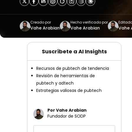
Creado por
Hecho verificado por
Editado
Vahe Arabian
Vahe Arabian
Vahe 
Suscríbete a AI Insights
Recursos de pubtech de tendencia
Revisión de herramientas de
pubtech y adtech
Estrategias valiosas de pubtech
Por Vahe Arabian
Fundador de SODP