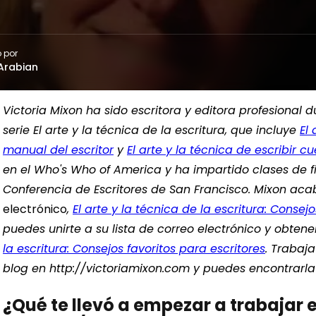
 por
Arabian
Victoria Mixon ha sido escritora y editora profesional 
serie El arte y la técnica de la escritura, que incluye
El 
manual del escritor
y
El arte y la técnica de escribir 
en el Who's Who of America y ha impartido clases de fic
Conferencia de Escritores de San Francisco. Mixon acab
electrónico
,
El arte y la técnica de la escritura: Consej
puedes unirte a su lista de correo electrónico y obtene
la escritura: Consejos favoritos para escritores
. Trabaj
blog en http://victoriamixon.com y puedes encontrarla
¿Qué te llevó a empezar a trabajar 