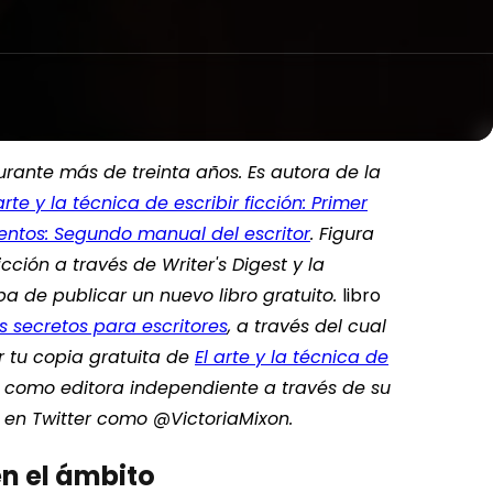
durante más de treinta años. Es autora de la
arte y la técnica de escribir ficción: Primer
cuentos: Segundo manual del escritor
. Figura
ción a través de Writer's Digest y la
a de publicar un nuevo libro gratuito.
libro
os secretos para escritores
, a través del cual
r tu copia gratuita de
El arte y la técnica de
a como editora independiente a través de su
 en Twitter como @VictoriaMixon.
en el ámbito