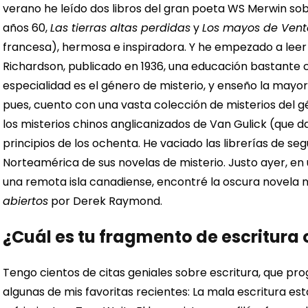
verano he leído dos libros del gran poeta WS Merwin sob
años 60,
Las tierras altas perdidas
y
Los mayos de Ven
francesa), hermosa e inspiradora. Y he empezado a lee
Richardson, publicado en 1936, una educación bastante co
especialidad es el género de misterio, y enseño la mayorí
pues, cuento con una vasta colección de misterios del gé
los misterios chinos anglicanizados de Van Gulick (que da
principios de los ochenta.
He vaciado las librerías de s
Norteamérica de sus novelas de misterio. Justo ayer, 
una remota isla canadiense, encontré la oscura novela 
abiertos
por Derek Raymond.
¿Cuál es tu fragmento de escritura o
Tengo cientos de citas geniales sobre escritura, que pro
algunas de mis favoritas recientes:
La mala escritura est