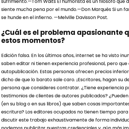
sufrimiento.—Tom Waits
El humorista es un filósofo que 
siente mucha pena por el mundo.—Don Marqués
Si un f
se hunde en el infierno. —Melville Davisson Post.
¿Cuál es el problema apasionante 
estos momentos?
Edición falsa. En los últimos años, internet se ha visto i
saben editar ni tienen experiencia profesional, pero que 
autopublicación. Estas personas ofrecen precios inferiore
dicho de que lo barato sale caro.
¡Escritores, hagan su d
persona que consideres contratar. ¿Tiene experiencia p
testimonios de clientes de autores publicados? ¿Puede
(en su blog o en sus libros) que saben cosas importante
escritura?
Los editores ocupados no tienen tiempo para 
discutir este trabajo exhaustivamente de forma individu
podemos publicitar nuestras credenciales y, aún más im