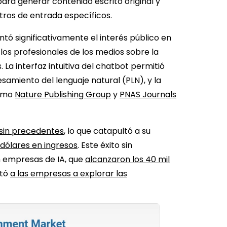
para generar contenido escrito original y
ros de entrada específicos.
ó significativamente el interés público en
los profesionales de los medios sobre la
La interfaz intuitiva del chatbot permitió
amiento del lenguaje natural (PLN), y la
como
Nature Publishing Group
y
PNAS Journals
o sin precedentes
, lo que catapultó a su
 dólares en ingresos
. Este éxito sin
n empresas de IA, que
alcanzaron los 40 mil
stó
a las empresas a explorar las