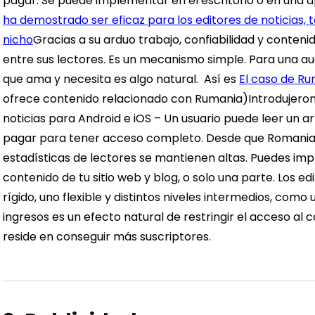
pagar. Se puede implementar en el escritorio o en una a
ha demostrado ser eficaz para los editores de noticias,
nicho
Gracias a su arduo trabajo, confiabilidad y conteni
entre sus lectores. Es un mecanismo simple. Para una au
que ama y necesita es algo natural.
Así es
El caso de Ru
ofrece contenido relacionado con Rumania)
Introdujero
noticias para Android e iOS
–
Un usuario puede leer un art
pagar para tener acceso completo. Desde que Romania 
estadísticas de lectores se mantienen altas.
Puedes imp
contenido de tu sitio web y blog, o solo una parte. Los 
rígido, uno flexible y distintos niveles intermedios, co
ingresos es un efecto natural de restringir el acceso al 
reside en conseguir más suscriptores.