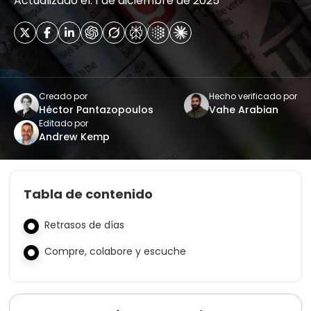
Actualizado el: 1 de diciembre de 2025
Creado por
Hecho verificado por
Héctor Pantazopoulos
Vahe Arabian
Editado por
Andrew Kemp
Tabla de contenido
Retrasos de días
Compre, colabore y escuche