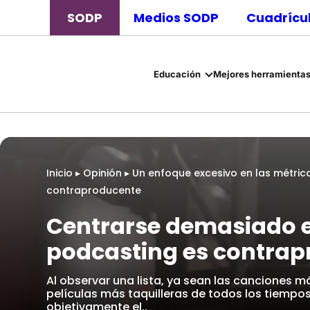
SODP
Medios SODP
Cuadrícul
Educación
Mejores herramientas
Inicio
▸
Opinión
▸
Un enfoque excesivo en las métric
contraproducente
Centrarse demasiado e
podcasting es contra
Al observar una lista, ya sean las canciones 
películas más taquilleras de todos los tiempo
objetivamente el..