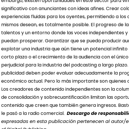
embargo, existen oportunidades en este sector para vin
significativo con anunciantes con ideas afines.
Crear col
experiencias fluidas para los oyentes, permitiendo a los
mismos desean, es totalmente posible. El progreso de l
talentos y un entorno donde las voces independientes y 
puedan prosperar.
Garantizar que se pueda producir au
explotar una industria que aún tiene un potencial infinit
corto plazo o el crecimiento de la audiencia con el único 
perjudicial para la industria del podcasting a largo plazo
publicidad deben poder evaluar adecuadamente la pro
económico actual.
Pero lo más importante son quienes c
Los creadores de contenido independientes son la column
de consolidación y sobrecuantificación limitan las opor
contenido que creen que también genera ingresos. Bast
le pasó a la radio comercial.
Descargo de responsabil
expresadas en esta publicación pertenecen al autor/es