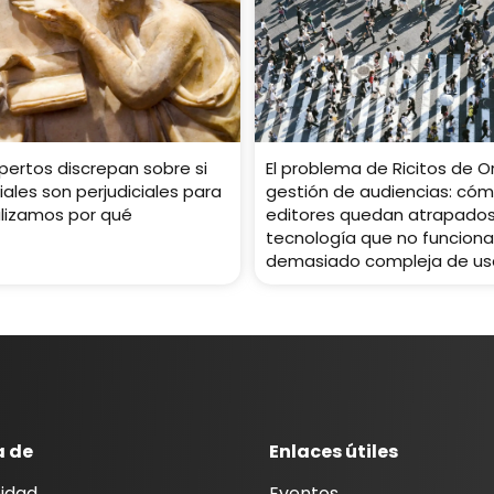
xpertos discrepan sobre si
El problema de Ricitos de O
iales son perjudiciales para
gestión de audiencias: cóm
alizamos por qué
editores quedan atrapados
tecnología que no funciona
demasiado compleja de us
a de
Enlaces útiles
idad
Eventos