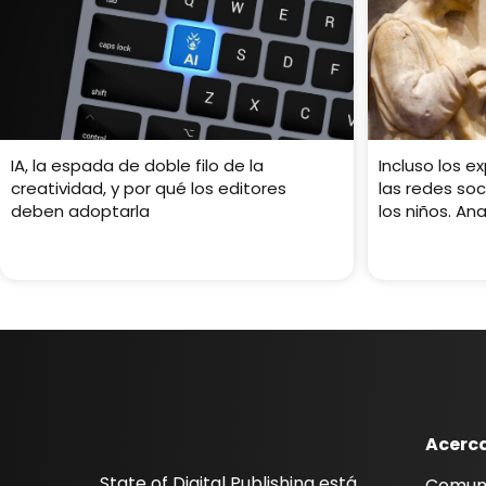
IA, la espada de doble filo de la
Incluso los e
creatividad, y por qué los editores
las redes soc
deben adoptarla
los niños. An
Acerc
State of Digital Publishing está
Comun