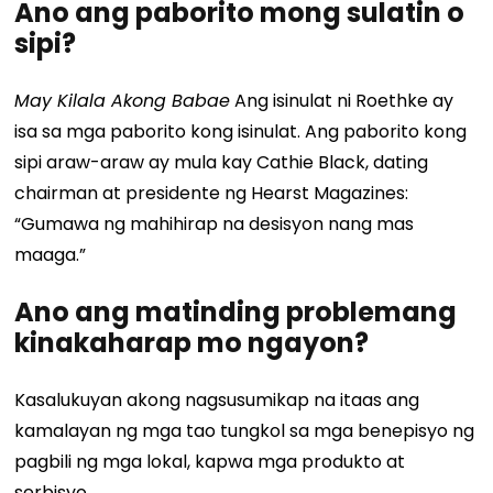
Ano ang paborito mong sulatin o
sipi?
May Kilala Akong Babae
Ang isinulat ni Roethke ay
isa sa mga paborito kong isinulat. Ang paborito kong
sipi araw-araw ay mula kay Cathie Black, dating
chairman at presidente ng Hearst Magazines:
“Gumawa ng mahihirap na desisyon nang mas
maaga.”
Ano ang matinding problemang
kinakaharap mo ngayon?
Kasalukuyan akong nagsusumikap na itaas ang
kamalayan ng mga tao tungkol sa mga benepisyo ng
pagbili ng mga lokal, kapwa mga produkto at
serbisyo.