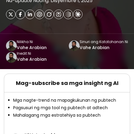
Na-update Noong: Disyembre 1, 2025
Nilikha Ni
Sinuri ang Katotohanan Ni
Vahe Arabian
Vahe Arabian
Inedit Ni
Vahe Arabian
Mag-subscribe sa mga insight ng AI
Mga nagte-trend na mapagkukunan ng pubtech
Pagsusuri ng mga tool ng pubtech at adtech
Mahalagang mga estratehiya sa pubtech