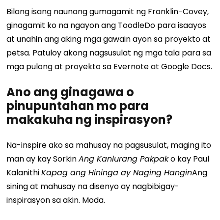
Bilang isang naunang gumagamit ng Franklin-Covey,
ginagamit ko na ngayon ang ToodleDo para isaayos
at unahin ang aking mga gawain ayon sa proyekto at
petsa. Patuloy akong nagsusulat ng mga tala para sa
mga pulong at proyekto sa Evernote at Google Docs.
Ano ang ginagawa o
pinupuntahan mo para
makakuha ng inspirasyon?
Na-inspire ako sa mahusay na pagsusulat, maging ito
man ay kay Sorkin
Ang Kanlurang Pakpak
o kay Paul
Kalanithi
Kapag ang Hininga ay Naging Hangin
Ang
sining at mahusay na disenyo ay nagbibigay-
inspirasyon sa akin. Moda.