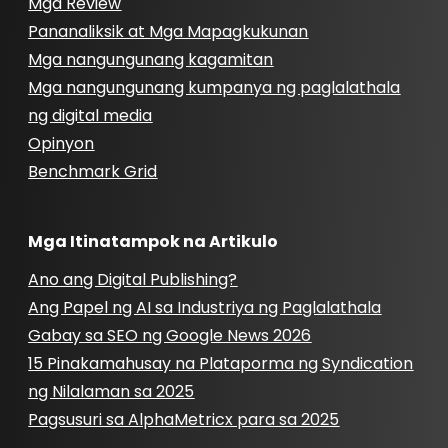
Mga Review
Pananaliksik at Mga Mapagkukunan
Mga nangungunang kagamitan
Mga nangungunang kumpanya ng paglalathala
ng digital media
Opinyon
Benchmark Grid
Mga Itinatampok na Artikulo
Ano ang Digital Publishing?
Ang Papel ng AI sa Industriya ng Paglalathala
Gabay sa SEO ng Google News 2026
15 Pinakamahusay na Plataporma ng Syndication
ng Nilalaman sa 2025
Pagsusuri sa AlphaMetricx para sa 2025