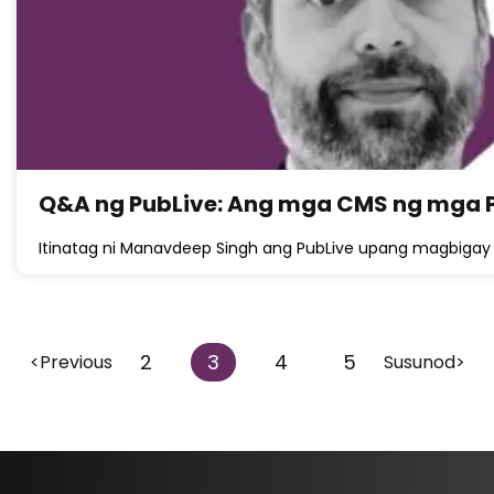
Q&A ng PubLive: Ang mga CMS ng mga Pu
Itinatag ni Manavdeep Singh ang PubLive upang magbiga
2
3
4
5
<Previous
Susunod>