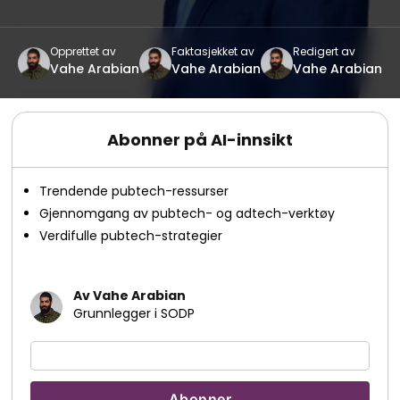
Opprettet av
Faktasjekket av
Redigert av
Vahe Arabian
Vahe Arabian
Vahe Arabian
Abonner på AI-innsikt
Trendende pubtech-ressurser
Gjennomgang av pubtech- og adtech-verktøy
Verdifulle pubtech-strategier
Av Vahe Arabian
Grunnlegger i SODP