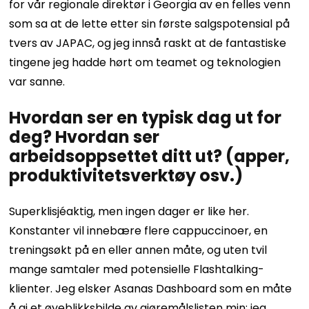
for vår regionale direktør i Georgia av en felles venn
som sa at de lette etter sin første salgspotensial på
tvers av JAPAC, og jeg innså raskt at de fantastiske
tingene jeg hadde hørt om teamet og teknologien
var sanne.
Hvordan ser en typisk dag ut for
deg? Hvordan ser
arbeidsoppsettet ditt ut? (apper,
produktivitetsverktøy osv.)
Superklisjéaktig, men ingen dager er like her.
Konstanter vil innebære flere cappuccinoer, en
treningsøkt på en eller annen måte, og uten tvil
mange samtaler med potensielle Flashtalking-
klienter. Jeg elsker Asanas Dashboard som en måte
å gi et øyeblikksbilde av gjøremålslisten min; jeg