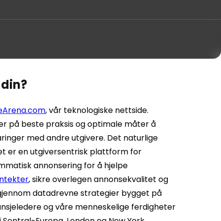
 din?
eArena.com
, vår teknologiske nettside.
er på beste praksis og optimale måter å
aringer med andre utgivere. Det naturlige
t er en utgiversentrisk plattform for
mmatisk annonsering for å hjelpe
ntekter
, sikre overlegen annonsekvalitet og
e gjennom datadrevne strategier bygget på
ansjeledere og våre menneskelige ferdigheter
i Sentral-Europa, London og New York.