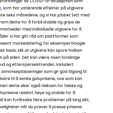
ttervirkninger av COVID-19-situasjonen som
r
, som har varierende effekter på utgivere
neste seks månedene, og vi har jobbet tett med
m dette for å forbli stabile og gripe de
marbeider med individuelle utgivere for å
åder vi har gitt råd om plattformer som
basert markedsføring, for eksempel Google
 basis, slik at utgivere kan spore hvilken
n på siden. Det kan være noen forsiktige
bud og etterspørselstrender, inkludert
nnonseplasseringer som gir god tilgang til
vere til å senke gulvprisene, noe som kan
men dette øker også risikoen for falske og
lvprisene relativt høye og stabile for å
ll kan forårsake flere problemer på lang sikt,
ligheter når du prøver å presse prisene