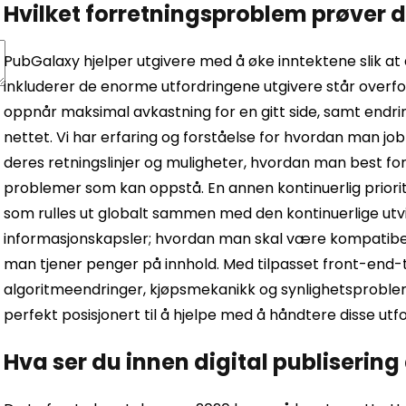
Hvilket forretningsproblem prøver d
PubGalaxy hjelper utgivere med å øke inntektene slik at 
inkluderer de enorme utfordringene utgivere står overf
oppnår maksimal avkastning for en gitt side, samt endr
nettet. Vi har erfaring og forståelse for hvordan man job
deres retningslinjer og muligheter, hvordan man best f
problemer som kan oppstå. En annen kontinuerlig priori
som rulles ut globalt sammen med den kontinuerlige utv
informasjonskapsler; hvordan man skal være kompatibel 
man tjener penger på innhold. Med tilpasset front-end-t
algoritmeendringer, kjøpsmekanikk og synlighetsproble
perfekt posisjonert til å hjelpe med å håndtere disse utfo
Hva ser du innen digital publisering