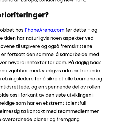
rioriteringer?
 jobbet hos
PhoneArena.com
før dette – og
nne tiden har naturligvis noen aspekter ved
ehovene til utgivere og også fremskrittene
min er fortsatt den samme; å samarbeide med
iver høyere inntekter for dem. På daglig basis
rne vi jobber med, vanligvis administrerende
retningsledere for å sikre at alle teamene og
emtidsrettede, og en spennende del av rollen
de oss i forkant av den siste utviklingen i
r heldige som har en ekstremt talentfull
l regelmessig ta kontakt med teammedlemmer
våre overordnede planer og fremgang.