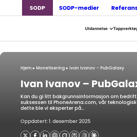
SODP
SODP-medier
Referan
Utdannelse
Toppverktøy
Hjem
▸
Monetisering
▸
Ivan Ivanov – PubGalaxy
Ivan Ivanov – PubGala
Kan du gi litt bakgrunnsinformasjon om bedrifte
suksessen til PhoneArena.com, vår teknologis
dette ble vi eksperter på…
Oppdatert: 1. desember 2025