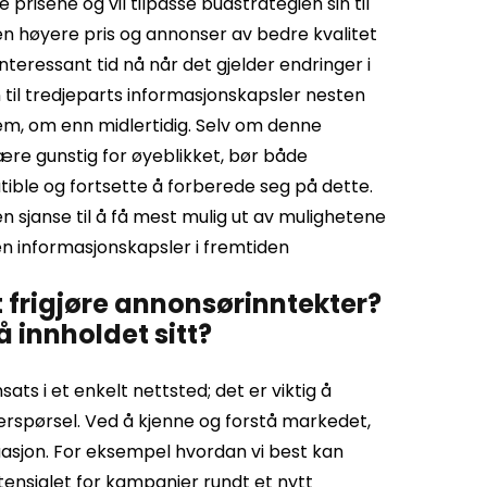
risene og vil tilpasse budstrategien sin til
en høyere pris og annonser av bedre kvalitet
nteressant tid nå når det gjelder endringer i
n til tredjeparts informasjonskapsler nesten
m, om enn midlertidig. Selv om denne
ære gunstig for øyeblikket, bør både
tible og fortsette å forberede seg på dette.
sjanse til å få mest mulig ut av mulighetene
en informasjonskapsler i fremtiden
t frigjøre annonsørinntekter?
 innholdet sitt?
ts i et enkelt nettsted; det er viktig å
terspørsel. Ved å kjenne og forstå markedet,
tuasjon. For eksempel hvordan vi best kan
tensialet for kampanjer rundt et nytt