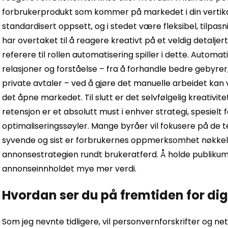
forbrukerprodukt som kommer på markedet i din vertika
standardisert oppsett, og i stedet være fleksibel, tilpas
har overtaket til å reagere kreativt på et veldig detaljer
referere til rollen automatisering spiller i dette. Automa
relasjoner og forståelse – fra å forhandle bedre gebyrer, 
private avtaler – ved å gjøre det manuelle arbeidet kan v
det åpne markedet. Til slutt er det selvfølgelig kreativit
retensjon er et absolutt must i enhver strategi, spesielt 
optimaliseringssøyler. Mange byråer vil fokusere på de t
syvende og sist er forbrukernes oppmerksomhet nøkkelen,
annonsestrategien rundt brukeratferd. Å holde publikum
annonseinnholdet mye mer verdi.
Hvordan ser du på fremtiden for dig
Som jeg nevnte tidligere, vil personvernforskrifter og ne