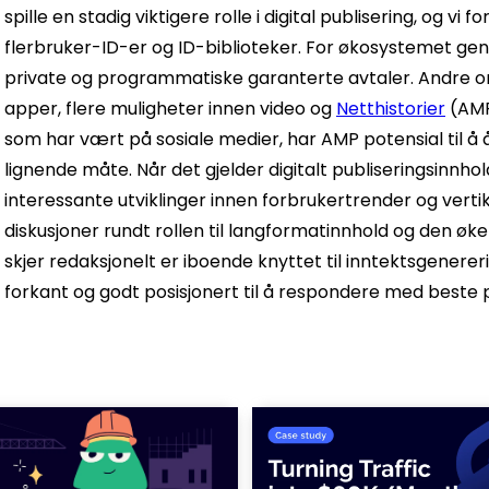
spille en stadig viktigere rolle i digital publisering, og v
flerbruker-ID-er og ID-biblioteker. For økosystemet gen
private og programmatiske garanterte avtaler. Andre om
apper, flere muligheter innen video og
Netthistorier
(AMP
som har vært på sosiale medier, har AMP potensial til 
lignende måte. Når det gjelder digitalt publiseringsinnhold
interessante utviklinger innen forbrukertrender og vertik
diskusjoner rundt rollen til langformatinnhold og den øk
skjer redaksjonelt er iboende knyttet til inntektsgenererin
forkant og godt posisjonert til å respondere med beste p