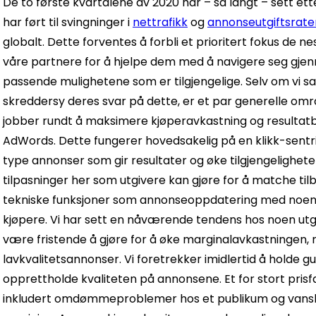
De to første kvartalene av 2020 har – så langt – sett e
har ført til svingninger i
nettrafikk
og
annonseutgiftsrate
globalt. Dette forventes å forbli et prioritert fokus de 
våre partnere for å hjelpe dem med å navigere seg gjenno
passende mulighetene som er tilgjengelige. Selv om vi sa
skreddersy deres svar på dette, er et par generelle omr
jobber rundt å maksimere kjøperavkastning og resultat
AdWords. Dette fungerer hovedsakelig på en klikk-sentrisk
type annonser som gir resultater og øke tilgjengelighete
tilpasninger her som utgivere kan gjøre for å matche til
tekniske funksjoner som annonseoppdatering med noen a
kjøpere. Vi har sett en nåværende tendens hos noen utgi
være fristende å gjøre for å øke marginalavkastningen, 
lavkvalitetsannonser. Vi foretrekker imidlertid å holde gu
opprettholde kvaliteten på annonsene. Et for stort prisfa
inkludert omdømmeproblemer hos et publikum og vanske