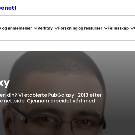
senett
 og anmeldelser
Verktøy
Forskning og ressurser
Fellesskap
xy
n din? Vi etablerte PubGalaxy i 2013 etter
ke nettside. Gjennom arbeidet vårt med