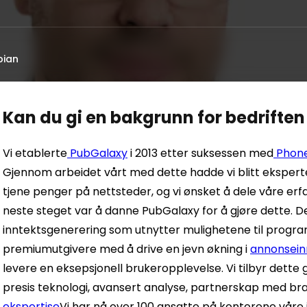
bian
Kan du gi en bakgrunn for bedriften
Vi etablerte
PubGalaxy
i 2013 etter suksessen med
Phon
Gjennom arbeidet vårt med dette hadde vi blitt ekspert
tjene penger på nettsteder, og vi ønsket å dele våre erf
neste steget var å danne PubGalaxy for å gjøre dette. De
inntektsgenerering som utnytter mulighetene til progra
premiumutgivere med å drive en jevn økning i
annonsein
levere en eksepsjonell brukeropplevelse. Vi tilbyr dett
presis teknologi, avansert analyse, partnerskap med br
ekspertise
Vi har nå over 100 ansatte på kontorene våre 