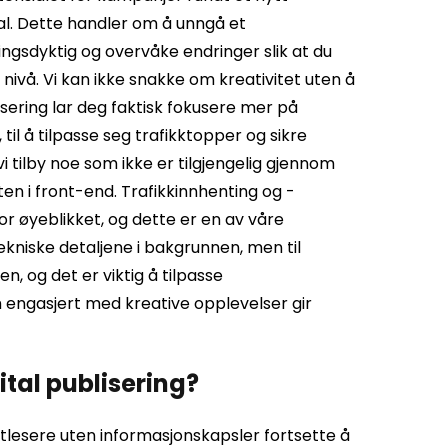
l. Dette handler om å unngå et
ningsdyktig og overvåke endringer slik at du
t nivå. Vi kan ikke snakke om kreativitet uten å
tisering lar deg faktisk fokusere mer på
til å tilpasse seg trafikktopper og sikre
i tilby noe som ikke er tilgjengelig gjennom
eten i front-end. Trafikkinnhenting og -
for øyeblikket, og dette er en av våre
ekniske detaljene i bakgrunnen, men til
 og det er viktig å tilpasse
 engasjert med kreative opplevelser gir
ital publisering?
ttlesere uten informasjonskapsler fortsette å