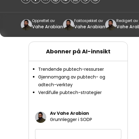
Opprettet av
Faktasjekket av
Redigert av
Vahe Arabian
Vahe Arabian
Vahe Ara
Abonner på AI-innsikt
Trendende pubtech-ressurser
Gjennomgang av pubtech- og
adtech-verktøy
Verdifulle pubtech-strategier
Av Vahe Arabian
Grunnlegger i SODP