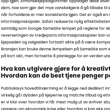
opp igjen. Annonsekjøpsalgoritmer oppdager disse lavere p
dem, noe som gjør det mye vanskeligere å gå tilbake til 
når forholdene er mer konsistente igjen. Det er også en i
informasjonskapsler. Safari reduserte nylig effektivitete
samtidig som Google SameSite lempet på reglene for de
reverseringen av tredjeparts informasjonskapsler kan v
kjøpssiden og salgssiden fortsatt sikte på å være kompa
Bransjen kan bruke denne lempelsen på SameSite som en 
på kort sikt, men fortsette å planlegge for en verden ut
Hva kan utgivere gjøre for å kreativ
Hvordan kan de best tjene penger på
PubGalaxys hovedtilnærming er å legge ned dedikert innsa
virkelig gå i dybden på kjøperne og matche tilbud og et
er vi klar over hvordan vi får mest mulig ut av enhver si
reagere i en økonomisk krise eller hvordan vi kan øke po