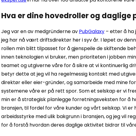
Hva er dine hovedroller og daglige p
Jeg var en av medgründerne av
PubGalaxy
– etter å ha
jeg har nå vært driftsdirektør her i syv år. I løpet av de
rollen min blitt tilpasset for å gjenspeile de skiftende b
innen teknologien vi bruker, men prioriteten i jobben 
teamet og utgiverne våre for å sikre at vi kontinuerlig dr
betyr dette at jeg vil ha regelmessig kontakt med utgive
direktør eller eier-gründer, og samarbeide med mine for
systemene våre er på rett spor. Som et selskap er vi fr
min er å strategisk planlegge forretningsveksten for å hol
bransjen, til fordel for våre kunder og vårt selskap. Vi e
arbeidsstyrke med ulik bakgrunn i bransjen, og jeg vi
for å forstå hvordan deres daglige aktivitet bidrar til 