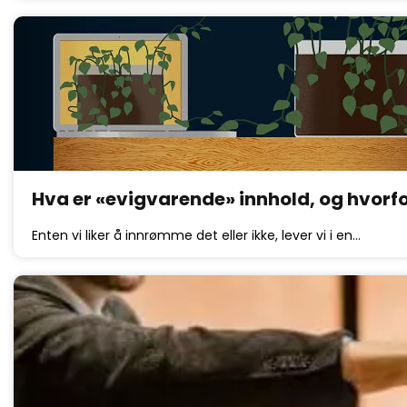
Hva er «evigvarende» innhold, og hvorfor 
Enten vi liker å innrømme det eller ikke, lever vi i en…