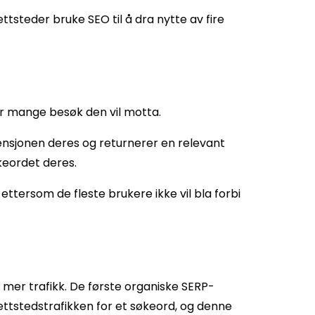
steder bruke SEO til å dra nytte av fire
or mange besøk den vil motta.
tensjonen deres og returnerer en relevant
økeordet deres.
ttersom de fleste brukere ikke vil bla forbi
g mer trafikk. De første organiske SERP-
ttstedstrafikken for et søkeord, og denne