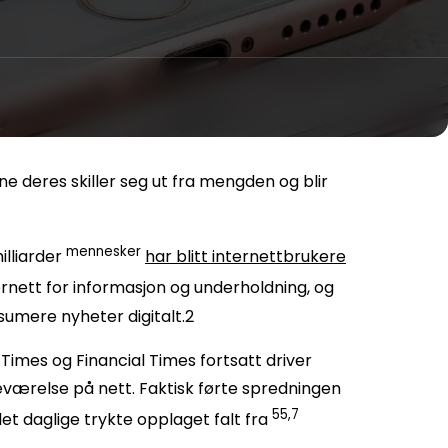
ne deres skiller seg ut fra mengden og blir
mennesker
illiarder
har blitt internettbrukere
rnett for informasjon og underholdning, og
sumere nyheter digitalt.2
 Times
og Financial Times fortsatt driver
eværelse på nett. Faktisk førte spredningen
55,7
et daglige trykte opplaget falt fra