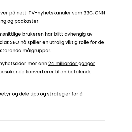
 over på nett. TV-nyhetskanaler som BBC, CNN
ing og podkaster.
omsnittlige brukeren har blitt avhengig av
t SEO nå spiller en utrolig viktig rolle for de
sisterende målgrupper.
 nyhetssider mer enn
24 milliarder ganger
n besøkende konverterer til en betalende
betyr og dele tips og strategier for å