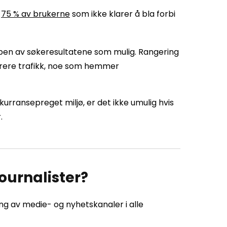
t
75 % av brukerne
som ikke klarer å bla forbi
ppen av søkeresultatene som mulig. Rangering
nerere trafikk, noe som hemmer
urransepreget miljø, er det ikke umulig hvis
.
ournalister?
ng av medie- og nyhetskanaler i alle