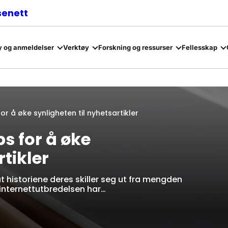
senett
 og anmeldelser
Verktøy
Forskning og ressurser
Fellesskap
for å øke synligheten til nyhetsartikler
ps for å øke
rtikler
t historiene deres skiller seg ut fra mengden
 internettutbredelsen har…