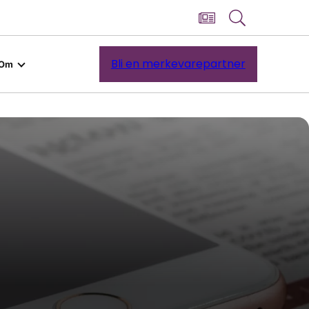
Bli en merkevarepartner
Om