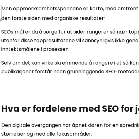
Men oppmerksomhetsspennene er korte, med omtren
.
den første siden med organiske resultater
SEOs mål er da å sørge for at sider rangerer så nær to
utenfor disse toppresultatene vil sannsynligvis ikke ge
inntektsmålene i prosessen.
Selv om det kan virke skremmende å rangere i et så konk
publikasjoner forstår noen grunnleggende SEO-metoder
Hva er fordelene med SEO for j
Den digitale overgangen har åpnet døren for en spredni
størrelser og med alle fokusområder.