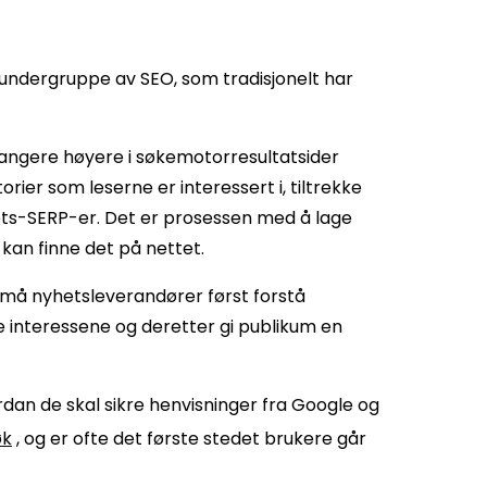
 undergruppe av SEO, som tradisjonelt har
 rangere høyere i søkemotorresultatsider
torier som leserne er interessert i, tiltrekke
ts-SERP-er. Det er prosessen med å lage
 kan finne det på nettet.
 må nyhetsleverandører først forstå
sse interessene og deretter gi publikum en
dan de skal sikre henvisninger fra Google og
øk
, og er ofte det første stedet brukere går