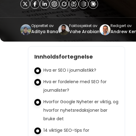
Opprettet av
Faktasjekket av
Redigert av
Aditya Rana
Vahe Arabian
Andrew Ke
Innholdsfortegnelse
Hva er SEO i journalistikk?
Hva er fordelene med SEO for
journalister?
Hvorfor Google Nyheter er viktig, og
hvorfor nyhetsredaksjoner bør
bruke det
14 viktige SEO-tips for