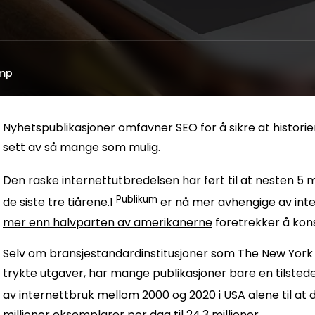
mp
Nyhetspublikasjoner omfavner SEO for å sikre at historie
sett av så mange som mulig.
Den raske internettutbredelsen har ført til at nesten
5 m
Publikum
de siste tre tiårene.1
er nå mer avhengige av inte
mer enn halvparten av amerikanerne
foretrekker å kon
Selv om bransjestandardinstitusjoner som The New York
trykte utgaver, har mange publikasjoner bare en tilsted
av internettbruk mellom 2000 og 2020 i USA alene til at d
millioner eksemplarer per dag til 24,3 millioner
.