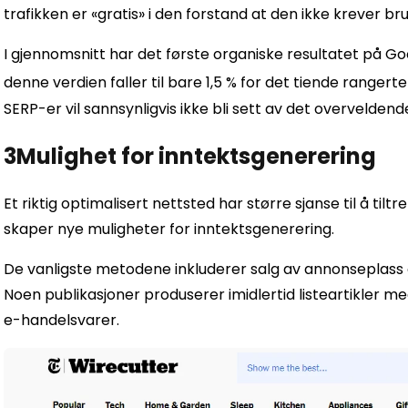
trafikken er «gratis» i den forstand at den ikke krever 
I gjennomsnitt har det første organiske resultatet på G
denne verdien faller til bare 1,5 % for det tiende rangerte
SERP-er vil sannsynligvis ikke bli sett av det overveldende
3
Mulighet for inntektsgenerering
Et riktig optimalisert nettsted har større sjanse til å til
skaper nye muligheter for inntektsgenerering.
De vanligste metodene inkluderer salg av annonseplass o
Noen publikasjoner produserer imidlertid listeartikler med
e-handelsvarer.