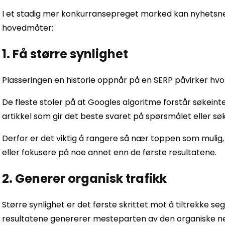
I et stadig mer konkurransepreget marked kan nyhetsnett
hovedmåter:
1. Få større synlighet
Plasseringen en historie oppnår på en SERP påvirker hv
De fleste stoler på at Googles algoritme forstår søkein
artikkel som gir det beste svaret på spørsmålet eller s
Derfor er det viktig å rangere så nær toppen som mulig, e
eller fokusere på noe annet enn de første resultatene.
2. Generer organisk trafikk
Større synlighet er det første skrittet mot å tiltrekke se
resultatene genererer mesteparten av den organiske ne