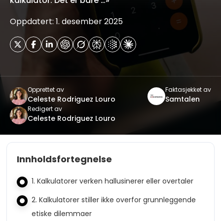
kalkulator. Det er bare …»
Oppdatert: 1. desember 2025
Opprettet av
Faktasjekket av
Celeste Rodriguez Louro
Samtalen
Redigert av
Celeste Rodriguez Louro
Innholdsfortegnelse
1. Kalkulatorer verken hallusinerer eller overtaler
2. Kalkulatorer stiller ikke overfor grunnleggende
etiske dilemmaer