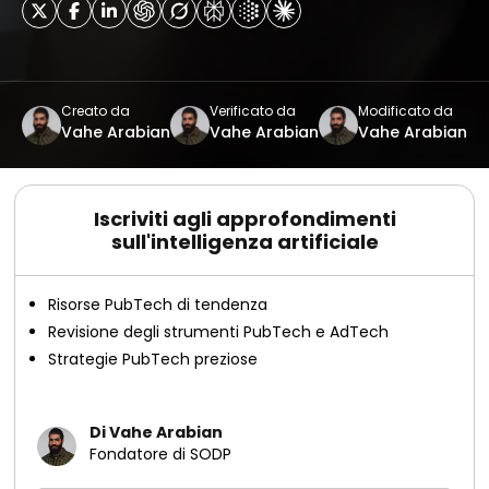
Creato da
Verificato da
Modificato da
Vahe Arabian
Vahe Arabian
Vahe Arabian
Iscriviti agli approfondimenti
sull'intelligenza artificiale
Risorse PubTech di tendenza
Revisione degli strumenti PubTech e AdTech
Strategie PubTech preziose
Di Vahe Arabian
Fondatore di SODP