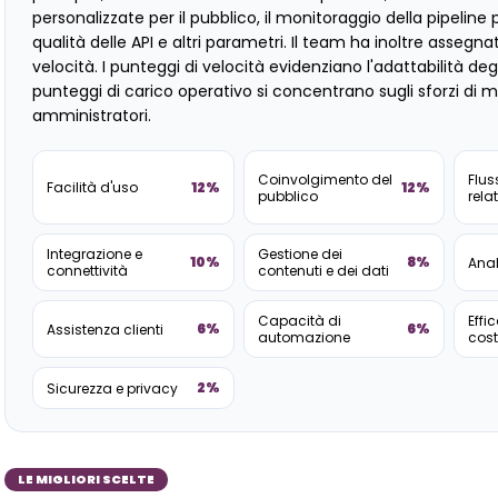
personalizzate per il pubblico, il monitoraggio della pipeline p
qualità delle API e altri parametri. Il team ha inoltre assegna
velocità. I ​​punteggi di velocità evidenziano l'adattabilità de
punteggi di carico operativo si concentrano sugli sforzi di 
amministratori.
Coinvolgimento del
Flus
12%
12%
Facilità d'uso
pubblico
relat
Integrazione e
Gestione dei
10%
8%
Anal
connettività
contenuti e dei dati
Capacità di
Effi
6%
6%
Assistenza clienti
automazione
cost
2%
Sicurezza e privacy
LE MIGLIORI SCELTE