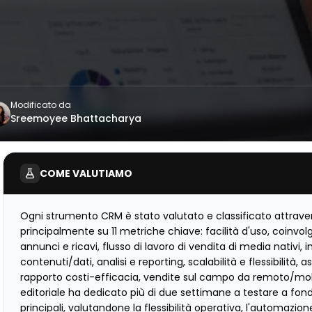
Modificato da
Sreemoyee Bhattacharya
COME VALUTIAMO
Ogni strumento CRM è stato valutato e classificato attrave
principalmente su 11 metriche chiave: facilità d'uso, coinvol
annunci e ricavi, flusso di lavoro di vendita di media nativi, 
contenuti/dati, analisi e reporting, scalabilità e flessibilità,
rapporto costi-efficacia, vendite sul campo da remoto/mobi
editoriale ha dedicato più di due settimane a testare a fond
principali, valutandone la flessibilità operativa, l'automazione