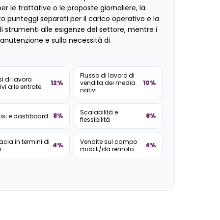
er le trattative o le proposte giornaliere, la
to punteggi separati per il carico operativo e la
gli strumenti alle esigenze del settore, mentre i
manutenzione e sulla necessità di
Flusso di lavoro di
si di lavoro
12%
10%
vendita dei media
ivi alle entrate
nativi
Scalabilità e
8%
6%
isi e dashboard
flessibilità
cacia in termini di
Vendite sul campo
4%
4%
i
mobili/da remoto