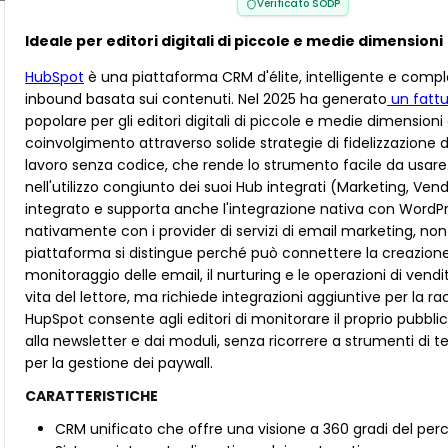
Verificato SODP
Ideale per editori digitali di piccole e medie dimensioni
HubSpot
è una piattaforma CRM d'élite, intelligente e compl
inbound basata sui contenuti. Nel 2025 ha generato
un fattur
popolare per gli editori digitali di piccole e medie dimensi
coinvolgimento attraverso solide strategie di fidelizzazione d
lavoro senza codice, che rende lo strumento facile da usare. Il
nell'utilizzo congiunto dei suoi Hub integrati (Marketing, Ve
integrato e supporta anche l'integrazione nativa con WordP
nativamente con i provider di servizi di email marketing, non 
piattaforma si distingue perché può connettere la creazione di
monitoraggio delle email, il nurturing e le operazioni di vendi
vita del lettore, ma richiede integrazioni aggiuntive per la r
HupSpot consente agli editori di monitorare il proprio pubblico 
alla newsletter e dai moduli, senza ricorrere a strumenti di t
per la gestione dei paywall.
CARATTERISTICHE
CRM unificato che offre una visione a 360 gradi del perc