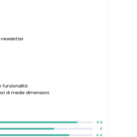
e newsletter
 funzionalità
tori di medie dimensioni
4.6
4
4.4