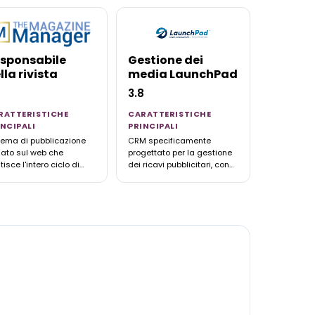
sponsabile
Gestione dei
lla rivista
media LaunchPad
3.8
RATTERISTICHE
CARATTERISTICHE
INCIPALI
PRINCIPALI
tema di pubblicazione
CRM specificamente
ato sul web che
progettato per la gestione
isce l'intero ciclo di
dei ricavi pubblicitari, con
a degli annunci
flussi di lavoro
licitari: proposte, ordini
preconfigurati, previsioni di
inserzione, gestione e
fatturato e integrazioni con
turazione. Oltre 33.000
Google Ad Manager,
licazioni in tutto il
Mailchimp, Omeda e
do si affidano a
Dropbox.
sto sistema.