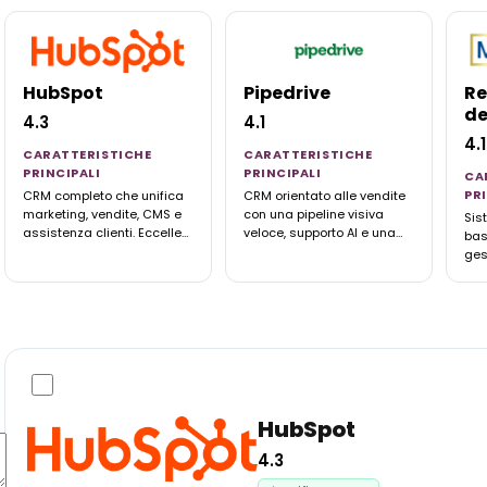
HubSpot
Pipedrive
Re
de
4.3
4.1
4.1
CARATTERISTICHE
CARATTERISTICHE
PRINCIPALI
PRINCIPALI
CA
PR
CRM completo che unifica
CRM orientato alle vendite
marketing, vendite, CMS e
con una pipeline visiva
Sis
assistenza clienti. Eccelle
veloce, supporto AI e una
bas
nella segmentazione del
potente app mobile. Ideale
gest
pubblico, nell'automazione
per il monitoraggio delle
vit
delle email e nel
sponsorizzazioni, sebbene
pubb
monitoraggio del ciclo di
manchi di funzionalità
di 
vita del lettore, con oltre
native per il flusso di lavoro
fat
1.500 integrazioni.
multimediale.
pubb
mon
que
HubSpot
4.3