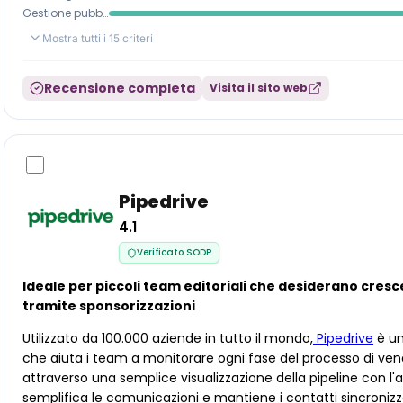
Gestione pubblicità e ricavi
Mostra tutti i 15 criteri
Recensione completa
Visita il sito web
Pipedrive
4.1
Verificato SODP
Ideale per piccoli team editoriali che desiderano cre
tramite sponsorizzazioni
Utilizzato da 100.000 aziende in tutto il mondo,
Pipedrive
è un
che aiuta i team a monitorare ogni fase del processo di ven
attraverso una semplice visualizzazione della pipeline con l'ausil
semplifica le comunicazioni e mantiene i contatti sincronizz