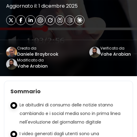
Aggiornato il: 1 dicembre 2025
Creato da
Verificato da
Daniele Braybrook
Vahe Arabian
Modificato da
Vahe Arabian
Sommario
Le abitudini di consumo delle notizie stanno
cambiando e i social media sono in prima linea
nell'evoluzione del giornalismo digitale
I video generati dagli utenti sono una