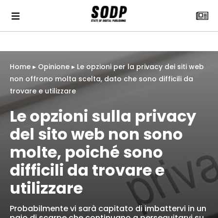
Home
▸
Opinione
▸
Le opzioni per la privacy dei siti web
non offrono molta scelta, dato che sono difficili da
trovare e utilizzare
Le opzioni sulla privacy
del sito web non sono
molte, poiché sono
difficili da trovare e
utilizzare
Probabilmente vi sarà capitato di imbattervi in ​​un
paio di scarpe che continuano a perseguitarvi su