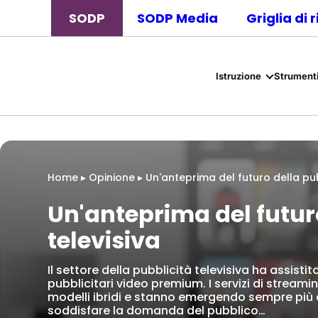
SODP
SODP Media
Griglia di 
Istruzione
Strumenti
Home
▸
Opinione
▸
Un'anteprima del futuro della pub
Un'anteprima del futur
televisiva
Il settore della pubblicità televisiva ha assistit
pubblicitari video premium. I servizi di stre
modelli ibridi e stanno emergendo sempre più c
soddisfare la domanda del pubblico…