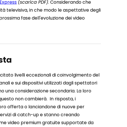
eExpress
(scarica PDF)
.
Considerando che
tà televisiva, in che modo le aspettative degli
rossima fase dell'evoluzione dei video
ista
ato livelli eccezionali di coinvolgimento del
ali e sui dispositivi utilizzati dagli spettatori
sono una considerazione secondaria. La loro
e questo non cambierà.
In risposta, i
loro offerta o lanciandone di nuove per
 servizi di catch-up e stanno creando
rme video premium gratuite supportate da