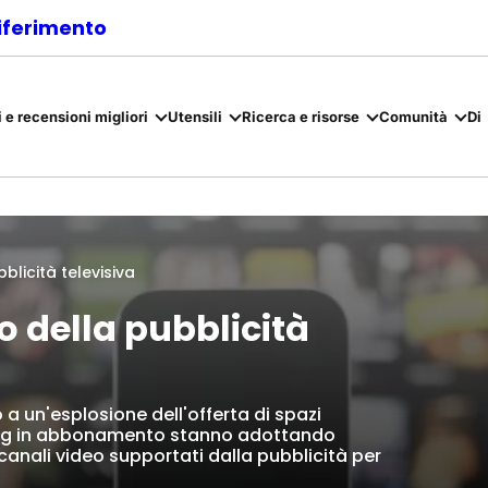
riferimento
 e recensioni migliori
Utensili
Ricerca e risorse
Comunità
Di
blicità televisiva
o della pubblicità
o a un'esplosione dell'offerta di spazi
aming in abbonamento stanno adottando
anali video supportati dalla pubblicità per