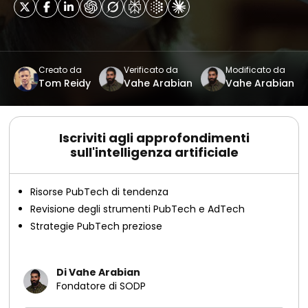
Creato da
Verificato da
Modificato da
Tom Reidy
Vahe Arabian
Vahe Arabian
Iscriviti agli approfondimenti
sull'intelligenza artificiale
Risorse PubTech di tendenza
Revisione degli strumenti PubTech e AdTech
Strategie PubTech preziose
Di Vahe Arabian
Fondatore di SODP