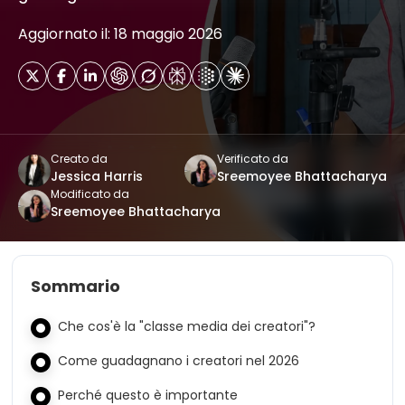
Aggiornato il: 18 maggio 2026
Creato da
Verificato da
Jessica Harris
Sreemoyee Bhattacharya
Modificato da
Sreemoyee Bhattacharya
Sommario
Che cos'è la "classe media dei creatori"?
Come guadagnano i creatori nel 2026
Perché questo è importante