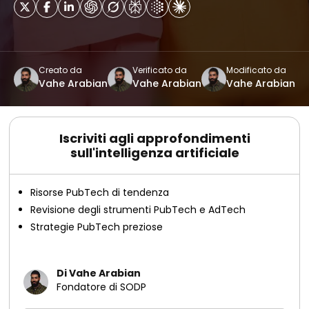
Creato da
Verificato da
Modificato da
Vahe Arabian
Vahe Arabian
Vahe Arabian
Iscriviti agli approfondimenti
sull'intelligenza artificiale
Risorse PubTech di tendenza
Revisione degli strumenti PubTech e AdTech
Strategie PubTech preziose
Di Vahe Arabian
Fondatore di SODP