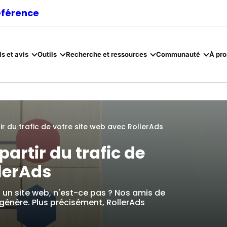
référence
ls et avis
Outils
Recherche et ressources
Communauté
À pr
r du trafic de votre site web avec RollerAds
artir du trafic de
llerAds
z un site web, n'est-ce pas ? Nos amis de
l génère. Plus précisément, RollerAds