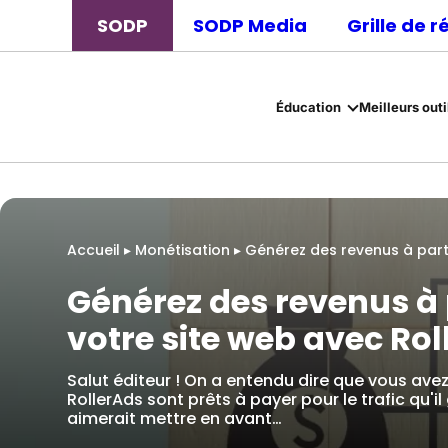
SODP
SODP Media
Grille de 
Éducation
Meilleurs outi
Accueil
▸
Monétisation
▸
Générez des revenus à parti
Générez des revenus à p
votre site web avec Ro
Salut éditeur ! On a entendu dire que vous ave
RollerAds sont prêts à payer pour le trafic qu'i
aimerait mettre en avant…