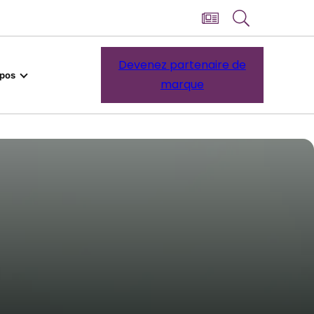
Devenez partenaire de
opos
marque