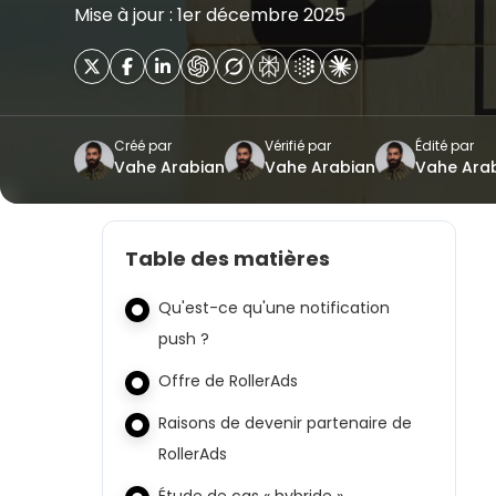
Mise à jour : 1er décembre 2025
Créé par
Vérifié par
Édité par
Vahe Arabian
Vahe Arabian
Vahe Ara
Table des matières
Qu'est-ce qu'une notification
push ?
Offre de RollerAds
Raisons de devenir partenaire de
RollerAds