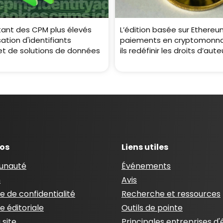
tant des CPM plus élevés
L’édition basée sur Ethereum
isation d'identifiants
paiements en cryptomonna
 et de solutions de données
ils redéfinir les droits d’aute
pos
Liens utiles
nauté
Événements
n
Avis
ue de confidentialité
Recherche et ressources
ue éditoriale
Outils de pointe
 site
Principales entreprises d'