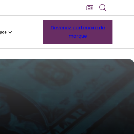
Devenez partenaire de
opos
marque