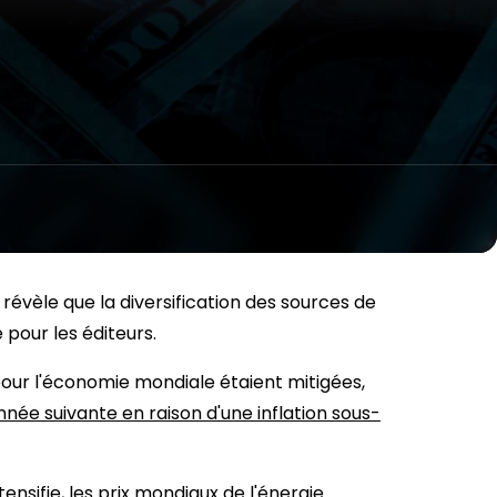
révèle que la diversification des sources de
 pour les éditeurs.
pour l'économie mondiale étaient mitigées,
nnée suivante en raison d'une inflation sous-
tensifie,
les prix mondiaux de l'énergie