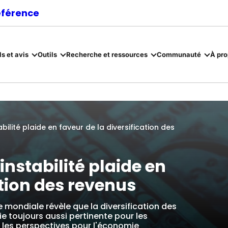
référence
ls et avis
Outils
Recherche et ressources
Communauté
À pr
abilité plaide en faveur de la diversification des
’instabilité plaide en
ation des revenus
 mondiale révèle que la diversification des
 toujours aussi pertinente pour les
, les perspectives pour l'économie