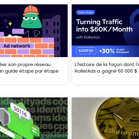
er son propre réseau
L'histoire de la façon dont l
: un guide étape par étape
RollerAds a gagné 60 000 $