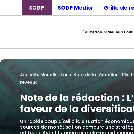
SODP
SODP Media
Grille de 
Éducation
Meilleurs outi
Accueil
▸
Monétisation
▸
Note de la rédaction : L’inst
revenus
Note de la rédaction : L
faveur de la diversific
Un rapide coup d'œil à la situation économique
sources de monétisation demeure une stratégie
éditeurs. Avant la guerre israélo-palestinienne