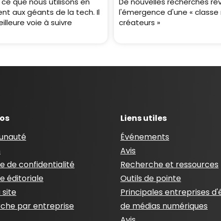
ce que nous utilisons en
De nouvelles recherches ré
ent aux géants de la tech. Il
l'émergence d'une « class
illeure voie à suivre
créateurs »
pos
Liens utiles
nauté
Événements
n
Avis
ue de confidentialité
Recherche et ressources
ue éditoriale
Outils de pointe
 site
Principales entreprises d'
che par entreprise
de médias numériques
Avis