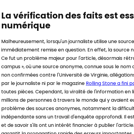
La vérification des faits est es
numérique
Malheureusement, lorsqu'un journaliste utilise une sourc
immédiatement remise en question. En effet, la source ne
Ce fut un problème majeur pour l'article, désormais rétract
campus », où une source anonyme, connue sous le nom de «
non confirmées contre l'Université de Virginie, allégati
par le journaliste ni par le magazine
Rolling Stone a fini 
toutes pièces. Cependant, la viralité de l'information en
millions de personnes à travers le monde qui y avaient eu 
problème des sources anonymes, notamment la difficulté
indépendante sans un travail d'enquête approfondi. Il est
et de savoir s'ils ont un intérêt financier à publier l'articl
garantit la propagation rapide des erreurs importantes. Il