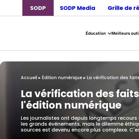
SODP
SODP Media
Grille de 
Éducation
Meilleurs outi
Accueil
▸
Édition numérique
▸
La vérification des fai
La vérification des fait
l'édition numérique
Les journalistes ont depuis longtemps recours 
les grands événements, mais le dilemme éthiqu
sources est devenu encore plus complexe. C'es