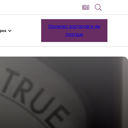
Devenez partenaire de
opos
marque