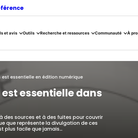
référence
ls et avis
Outils
Recherche et ressources
Communauté
À pr
ts est essentielle en édition numérique
s est essentielle dans
à des sources et à des fuites pour couvrir
e que représente la divulgation de ces
t plus facile que jamais…