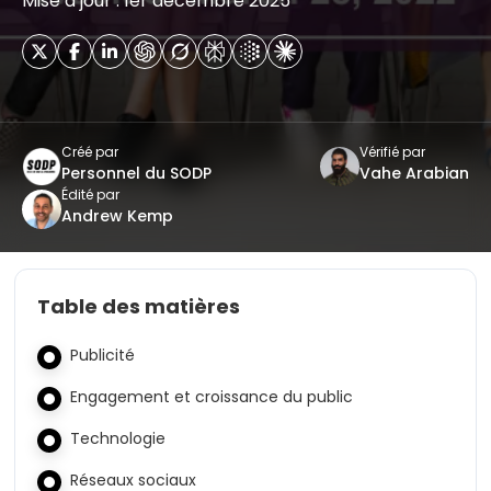
Mise à jour : 1er décembre 2025
Créé par
Vérifié par
Personnel du SODP
Vahe Arabian
Édité par
Andrew Kemp
Table des matières
Publicité
Engagement et croissance du public
Technologie
Réseaux sociaux