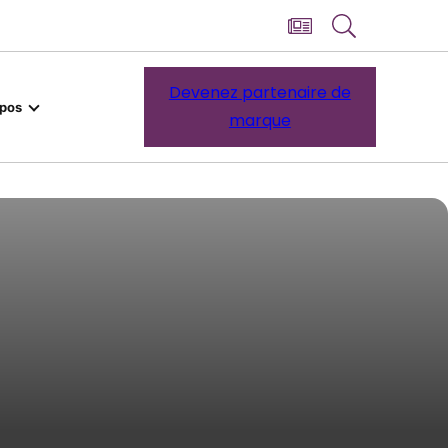
Devenez partenaire de
opos
marque