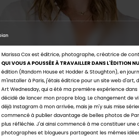
bian
Marissa Cox est éditrice, photographe, créatrice de con
QUI VOUS A POUSSÉE À TRAVAILLER DANS L'ÉDITION N
édition (Random House et Hodder & Stoughton), en journa
m'installer à Paris, j'étais éditrice pour un site web d'art
Art Wednesday, qui a été ma première expérience dans le
décidé de lancer mon propre blog. Le changement de ville 
déjà Instagram à mon arrivée, mais je m'y suis mise sérieus
commencé à publier davantage de belles photos de Paris
plus réfléchie. J'ai ainsi commencé à me constituer une a
photographes et blogueurs partageant les mêmes idées g