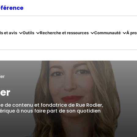
référence
ls et avis
Outils
Recherche et ressources
Communauté
À pr
ier
er
e de contenu et fondatrice de Rue Rodier,
mérique à nous faire part de son quotidien