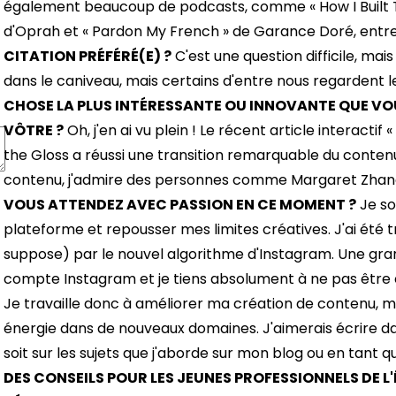
également beaucoup de podcasts, comme « How I Built Th
d'Oprah et « Pardon My French » de Garance Doré, entr
CITATION PRÉFÉRÉ(E) ?
C'est une question difficile, ma
dans le caniveau, mais certains d'entre nous regardent le
CHOSE LA PLUS INTÉRESSANTE OU INNOVANTE QUE VOU
VÔTRE ?
Oh, j'en ai vu plein ! Le récent article interacti
the Gloss a réussi une transition remarquable du conte
contenu, j'admire des personnes comme Margaret Zhang
VOUS ATTENDEZ AVEC PASSION EN CE MOMENT ?
Je so
plateforme et repousser mes limites créatives. J'ai été
suppose) par le nouvel algorithme d'Instagram. Une gra
compte Instagram et je tiens absolument à ne pas être
Je travaille donc à améliorer ma création de contenu, 
énergie dans de nouveaux domaines. J'aimerais écrire da
soit sur les sujets que j'aborde sur mon blog ou en tant q
DES CONSEILS POUR LES JEUNES PROFESSIONNELS DE L