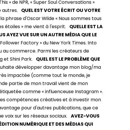
is » de NPR, « Super Soul Conversations »
e autres.
QUEL EST VOTRE ÉCRIT OU VOTRE
is la phrase d'Oscar Wilde « Nous sommes tous
s étoiles » me vient à l'esprit.
QUELLE EST LA
S AYEZ VUE SUR UN AUTRE MÉDIA QUE LE
f « Follower Factory » du New York Times. Into
nu au commerce. Parmi les créateurs de
 et Shini Park.
QUEL EST LE PROBLÈME QUE
uhaite développer davantage mon blog/ma
 très impactée (comme tout le monde, je
nde partie de mon travail vient de mon
 étiquetée comme « influenceuse Instagram ».
mes compétences créatives et à investir mon
vantage pour d'autres publications, que ce
ue voix sur les réseaux sociaux.
AVEZ-VOUS
'ÉDITION NUMÉRIQUE ET DES MÉDIAS QUI