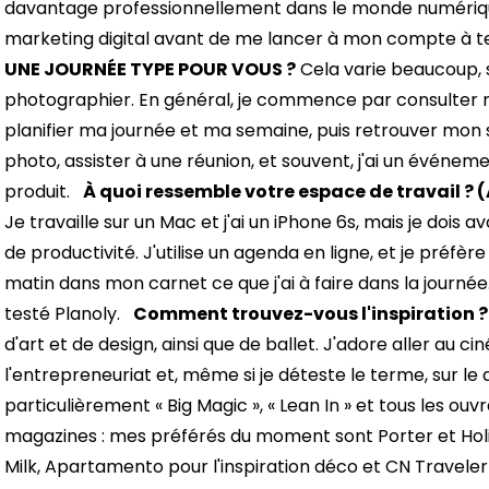
davantage professionnellement dans le monde numérique. 
marketing digital avant de me lancer à mon compte à te
UNE JOURNÉE TYPE POUR VOUS ?
Cela varie beaucoup, 
photographier. En général, je commence par consulter m
planifier ma journée et ma semaine, puis retrouver mon
photo, assister à une réunion, et souvent, j'ai un événem
produit.
À quoi ressemble votre espace de travail ? (
Je travaille sur un Mac et j'ai un iPhone 6s, mais je dois av
de productivité. J'utilise un agenda en ligne, et je préfère
matin dans mon carnet ce que j'ai à faire dans la journée.
testé Planoly.
Comment trouvez-vous l'inspiration ?
d'art et de design, ainsi que de ballet. J'adore aller au ci
l'entrepreneuriat et, même si je déteste le terme, sur 
particulièrement « Big Magic », « Lean In » et tous les ou
magazines : mes préférés du moment sont Porter et Holida
Milk, Apartamento pour l'inspiration déco et CN Travele