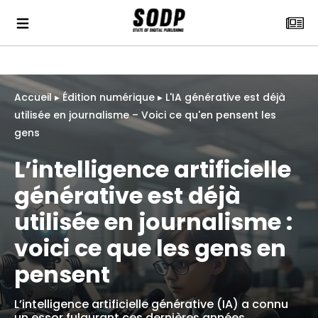
Accueil
▸
Édition numérique
▸
L'IA générative est déjà
utilisée en journalisme – Voici ce qu'en pensent les
gens
L’intelligence artificielle
générative est déjà
utilisée en journalisme :
voici ce que les gens en
pensent
L’intelligence artificielle générative (IA) a connu
un essor fulgurant ces dernières années,