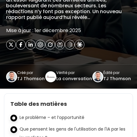
bouleversant de nombreux secteurs. Les
rédactions n’y font pas exception. Un nouveau
rapport publié aujourd’hui révèle…
Mise à jour : 1er décembre 2025
Créé par
Vérifié par
Édité par
TJ Thomson
La conversation
TJ Thomson
Table des matières
Le problème – et l’opportunité
Que pensent les gens de l'utilisation de l'IA par les