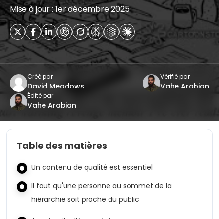
Mise à jour : 1er décembre 2025
Créé par
Vérifié par
David Meadows
Vahe Arabian
Édité par
Vahe Arabian
Table des matières
Un contenu de qualité est essentiel
Il faut qu'une personne au sommet de la
hiérarchie soit proche du public