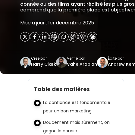
donnée ou des films ayant réalisé les plus gro
comprend que la première place est objectiv
Mise à jour : 1er décembre 2025
Créé par
Vérifié par
Édité par
Harry Clark
Vahe Arabian
Andrew Ke
Table des matières
La confiance est fondamentale
pour un bon marketing
Doucement mais sûrement, on
gagne la course