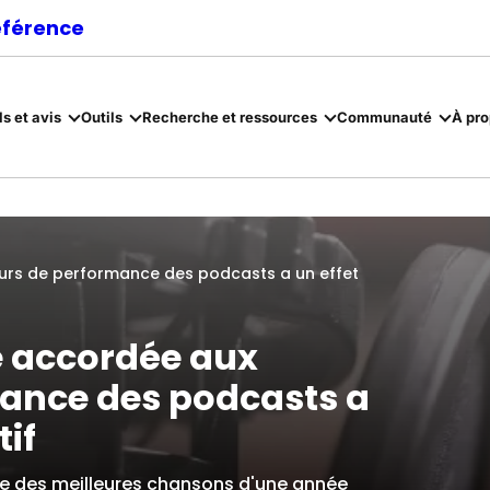
référence
ls et avis
Outils
Recherche et ressources
Communauté
À pr
teurs de performance des podcasts a un effet
e accordée aux
mance des podcasts a
if
sse des meilleures chansons d'une année