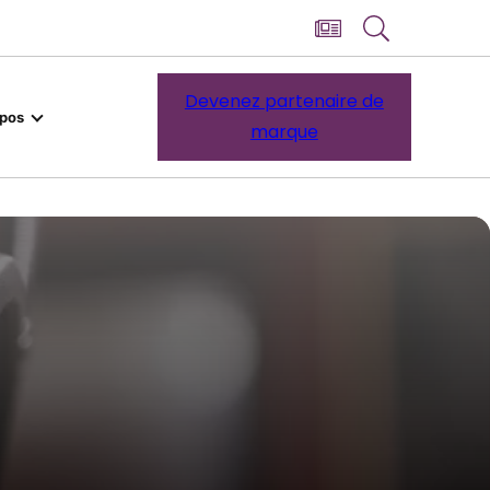
Devenez partenaire de
opos
marque