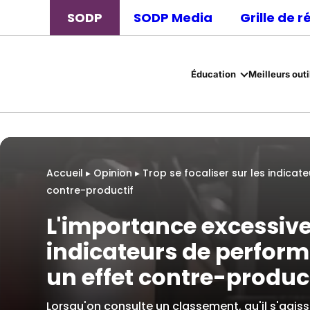
SODP
SODP Media
Grille de 
Éducation
Meilleurs outi
Accueil
▸
Opinion
▸
Trop se focaliser sur les indica
contre-productif
L'importance excessiv
indicateurs de perfor
un effet contre-product
Lorsqu'on consulte un classement, qu'il s'agi