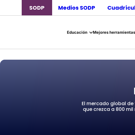
SODP
Medios SODP
Cuadrícul
Educación
Mejores herramientas
El mercado global de 
que crezca a 800 mil