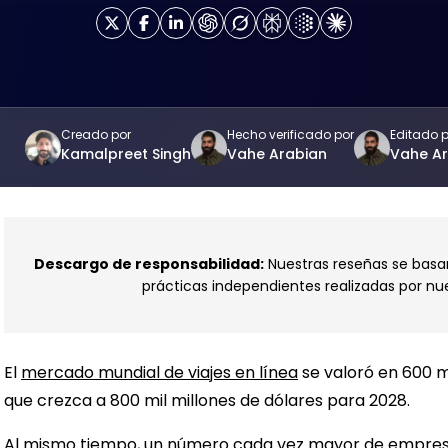
Creado por
Hecho verificado por
Editado 
Kamalpreet Singh
Vahe Arabian
Vahe A
Descargo de responsabilidad:
Nuestras reseñas se basan 
prácticas independientes realizadas por nu
El
mercado mundial de viajes en línea
se valoró en 600 m
que crezca a 800 mil millones de dólares para 2028.
Al mismo tiempo, un número cada vez mayor de
empresa