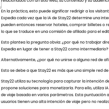
relacionados con un sitio web, su contenido y su audienci
En la práctica, esto puede significar redirigir a los vis
Expedia cada vez que la IA de Stay22 determine una inten
pueden entonces reservar hoteles, comprar billetes o r
lo que se traduce en una comisión de afiliado para el edit
Esto plantea la pregunta obvia: ¿por qué no trabajar d
Expedia en lugar de tener a Stay22 como intermediario
Alternativamente, ¿por qué no unirse a alguna red de afi
Esto se debe a que Stay22 es más que una simple red de a
Stay22 utiliza su tecnología para capturar la intención de
propone soluciones para monetizarla. Para ello, utiliza 
de viaje basada en varios parámetros. Esta puntuación 
usuarios tienen una alta intención de viaje pero no reali