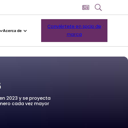
Conviértete en socio de
Acerca de
marca
5
 en 2023 y se proyecta
número cada vez mayor