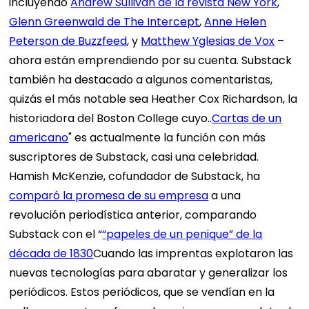
incluyendo
Andrew Sullivan de la revista New York
,
Glenn Greenwald de The Intercept
,
Anne Helen
Peterson de Buzzfeed
, y
Matthew Yglesias de Vox
–
ahora están emprendiendo por su cuenta. Substack
también ha destacado a algunos comentaristas,
quizás el más notable sea Heather Cox Richardson, la
historiadora del Boston College cuyo..
Cartas de un
americano
" es actualmente la función con más
suscriptores de Substack, casi una celebridad.
Hamish McKenzie, cofundador de Substack, ha
comparó la promesa de su empresa
a una
revolución periodística anterior, comparando
Substack con el “
“papeles de un penique” de la
década de 1830
Cuando las imprentas explotaron las
nuevas tecnologías para abaratar y generalizar los
periódicos. Estos periódicos, que se vendían en la