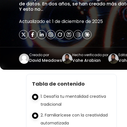
de datos. En dos años, se han creado más dato
Y esto no…
Actualizado el: 1 de diciembre de 2025
Creado por
Hecho verificado por
Edit
David Meadows
Vahe Arabian
Vah
Tabla de contenido
1. Desafía tu mentalidad creativa
tradicional
2. Familiarícese con la creatividad
automatizada