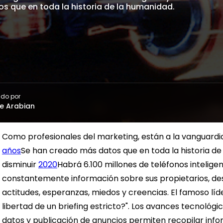
s que en toda la historia de la humanidad.
ado por
e Arabian
Como profesionales del marketing, están a la vanguardi
años
Se han creado más datos que en toda la historia de
disminuir
2020
Habrá 6.100 millones de teléfonos intelig
constantemente información sobre sus propietarios, de
actitudes, esperanzas, miedos y creencias.
El famoso líd
libertad de un briefing estricto?". Los avances tecnológic
datos y publicación de anuncios permiten recopilar in