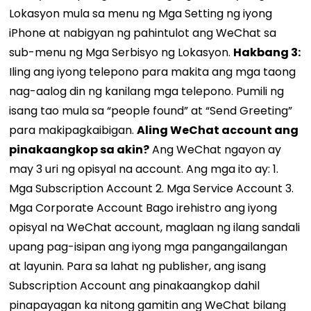
Lokasyon mula sa menu ng Mga Setting ng iyong
iPhone at nabigyan ng pahintulot ang WeChat sa
sub-menu ng Mga Serbisyo ng Lokasyon.
Hakbang 3:
Iling ang iyong telepono para makita ang mga taong
nag-aalog din ng kanilang mga telepono. Pumili ng
isang tao mula sa “people found” at “Send Greeting”
para makipagkaibigan.
Aling WeChat account ang
pinakaangkop sa akin?
Ang WeChat ngayon ay
may 3 uri ng opisyal na account. Ang mga ito ay: 1.
Mga Subscription Account 2. Mga Service Account 3.
Mga Corporate Account Bago irehistro ang iyong
opisyal na WeChat account, maglaan ng ilang sandali
upang pag-isipan ang iyong mga pangangailangan
at layunin. Para sa lahat ng publisher, ang isang
Subscription Account ang pinakaangkop dahil
pinapayagan ka nitong gamitin ang WeChat bilang