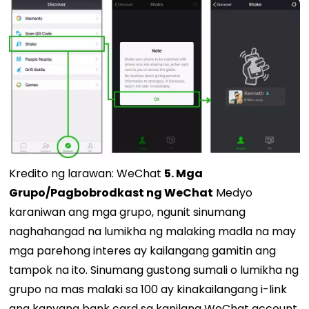
Kredito ng larawan: WeChat
5. Mga
Grupo/Pagbobrodkast ng WeChat
Medyo
karaniwan ang mga grupo, ngunit sinumang
naghahangad na lumikha ng malaking madla na may
mga parehong interes ay kailangang gamitin ang
tampok na ito. Sinumang gustong sumali o lumikha ng
grupo na mas malaki sa 100 ay kinakailangang i-link
ang kanyang bank card sa kanilang WeChat account.