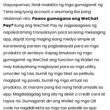
Gayunpaman, hindi makikita ng mga gumagamit ng
Tsina ang iyong account o anumang iba pang
nilalaman nito.
Paano gumagana ang WeChat
Pay?
Kung ang WeChat Pay ay nagsasagawa ng
napakaraming transaksyon para sa isang messaging
app, dapat itong maging isang medyo simple at
karaniwang paraan ng pagbabayad para sa mga
produkto at serbisyo. Kapag binuksan ng mga
gumagamit ng WeChat ang function ng Wallet na
may kakayahang magbayad para sa mga utility,
umorder ng taxi, bumili ng mga tiket sa pelikula,
maglipat ng pondo, bumili ng mga virtual na
produkto, at marami pang iba nang hindi umaalis sa
app. Magdadagdag lang sila ng debit o credit card at
tapos na. Gumagamit din ang Wallet ng mga QR
code na nagdidirekta sa mga tao pabalik sa app