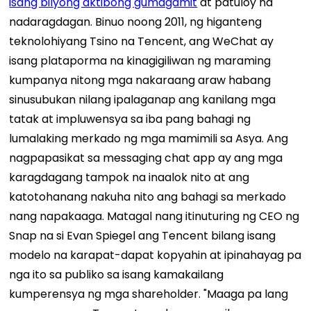
isang bilyong aktibong gumagamit
at patuloy na
nadaragdagan. Binuo noong 2011, ng higanteng
teknolohiyang Tsino na Tencent, ang WeChat ay
isang plataporma na kinagigiliwan ng maraming
kumpanya nitong mga nakaraang araw habang
sinusubukan nilang ipalaganap ang kanilang mga
tatak at impluwensya sa iba pang bahagi ng
lumalaking merkado ng mga mamimili sa Asya. Ang
nagpapasikat sa messaging chat app ay ang mga
karagdagang tampok na inaalok nito at ang
katotohanang nakuha nito ang bahagi sa merkado
nang napakaaga. Matagal nang itinuturing ng CEO ng
Snap na si Evan Spiegel ang Tencent bilang isang
modelo na karapat-dapat kopyahin at ipinahayag pa
nga ito sa publiko sa isang kamakailang
kumperensya ng mga shareholder. "Maaga pa lang