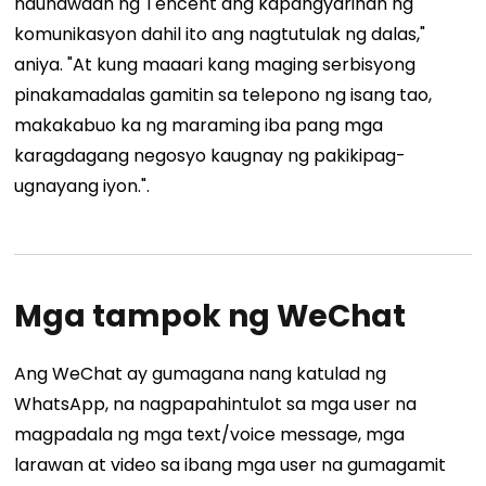
naunawaan ng Tencent ang kapangyarihan ng
komunikasyon dahil ito ang nagtutulak ng dalas,"
aniya. "At kung maaari kang maging serbisyong
pinakamadalas gamitin sa telepono ng isang tao,
makakabuo ka ng maraming iba pang mga
karagdagang negosyo kaugnay ng pakikipag-
ugnayang iyon.".
Mga tampok ng WeChat
Ang WeChat ay gumagana nang katulad ng
WhatsApp, na nagpapahintulot sa mga user na
magpadala ng mga text/voice message, mga
larawan at video sa ibang mga user na gumagamit