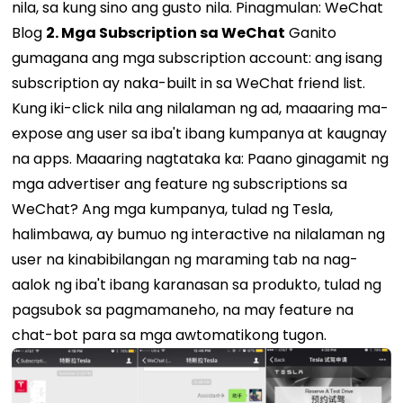
nila, sa kung sino ang gusto nila. Pinagmulan: WeChat
Blog
2. Mga Subscription sa WeChat
Ganito
gumagana ang mga subscription account: ang isang
subscription ay naka-built in sa WeChat friend list.
Kung iki-click nila ang nilalaman ng ad, maaaring ma-
expose ang user sa iba't ibang kumpanya at kaugnay
na apps. Maaaring nagtataka ka: Paano ginagamit ng
mga advertiser ang feature ng subscriptions sa
WeChat? Ang mga kumpanya, tulad ng Tesla,
halimbawa, ay bumuo ng interactive na nilalaman ng
user na kinabibilangan ng maraming tab na nag-
aalok ng iba't ibang karanasan sa produkto, tulad ng
pagsubok sa pagmamaneho, na may feature na
chat-bot para sa mga awtomatikong tugon.