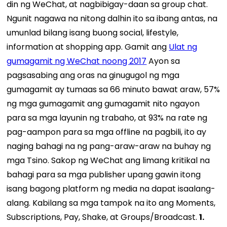
din ng WeChat, at nagbibigay-daan sa group chat.
Ngunit nagawa na nitong dalhin ito sa ibang antas, na
umunlad bilang isang buong social, lifestyle,
information at shopping app. Gamit ang
Ulat ng
gumagamit ng WeChat noong 2017
Ayon sa
pagsasabing ang oras na ginugugol ng mga
gumagamit ay tumaas sa 66 minuto bawat araw, 57%
ng mga gumagamit ang gumagamit nito ngayon
para sa mga layunin ng trabaho, at 93% na rate ng
pag-aampon para sa mga offline na pagbili, ito ay
naging bahagi na ng pang-araw-araw na buhay ng
mga Tsino. Sakop ng WeChat ang limang kritikal na
bahagi para sa mga publisher upang gawin itong
isang bagong platform ng media na dapat isaalang-
alang. Kabilang sa mga tampok na ito ang Moments,
Subscriptions, Pay, Shake, at Groups/Broadcast.
1.