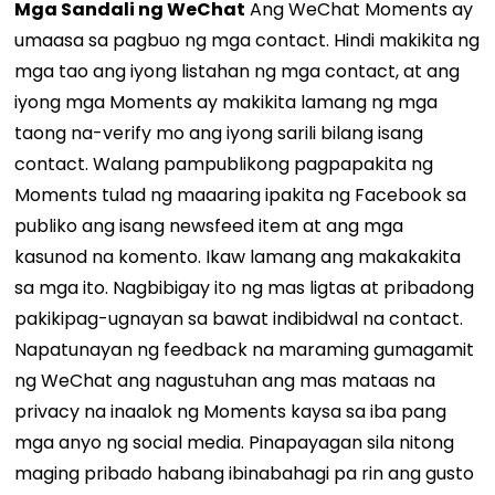
Mga Sandali ng WeChat
Ang WeChat Moments ay
umaasa sa pagbuo ng mga contact. Hindi makikita ng
mga tao ang iyong listahan ng mga contact, at ang
iyong mga Moments ay makikita lamang ng mga
taong na-verify mo ang iyong sarili bilang isang
contact. Walang pampublikong pagpapakita ng
Moments tulad ng maaaring ipakita ng Facebook sa
publiko ang isang newsfeed item at ang mga
kasunod na komento. Ikaw lamang ang makakakita
sa mga ito. Nagbibigay ito ng mas ligtas at pribadong
pakikipag-ugnayan sa bawat indibidwal na contact.
Napatunayan ng feedback na maraming gumagamit
ng WeChat ang nagustuhan ang mas mataas na
privacy na inaalok ng Moments kaysa sa iba pang
mga anyo ng social media. Pinapayagan sila nitong
maging pribado habang ibinabahagi pa rin ang gusto