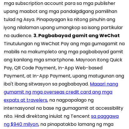
mga subscription account para sa mga publisher
upang maabot ang mga pandaigdigang pamilihan
tulad ng Asya. Pinapayagan ka nitong pinuhin ang
iyong nilalaman upang umangkop sa isang partikular
na audience.
3. Pagbabayad gamit ang WeChat
Tinutulungan ng WeChat Pay ang mga gumagamit na
mabilis na makumpleto ang mga pagbabayad gamit
ang kanilang mga smartphone. Mayroon itong Quick
Pay, QR Code Payment, In-App Web-based
Payment, at In-App Payment, upang matugunan ang
iba't ibang sitwasyon sa pagbabayad.
Maaari nang
gumamit ng mga overseas credit card ang mga
expats at travelers
, na nagpapalago ng
internasyonal na base ng gumagamit at accessibility
nito. Hindi direktang iniulat ng Tencent
sa paggawa
ng $940 milyon
, na pinapatakbo lamang ng mga