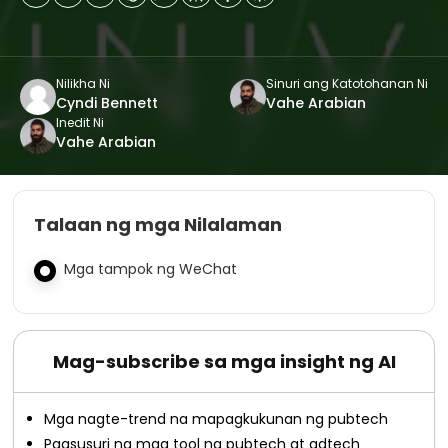
Nilikha Ni
Sinuri ang Katotohanan Ni
Cyndi Bennett
Vahe Arabian
Inedit Ni
Vahe Arabian
Talaan ng mga Nilalaman
Mga tampok ng WeChat
Mag-subscribe sa mga insight ng AI
Mga nagte-trend na mapagkukunan ng pubtech
Pagsusuri ng mga tool ng pubtech at adtech