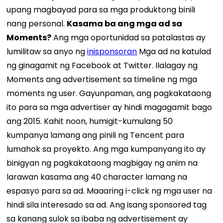
upang magbayad para sa mga produktong binili
nang personal.
Kasama ba ang mga ad sa
Moments?
Ang mga oportunidad sa patalastas ay
lumilitaw sa anyo ng
inisponsoran
Mga ad na katulad
ng ginagamit ng Facebook at Twitter. Ilalagay ng
Moments ang advertisement sa timeline ng mga
moments ng user. Gayunpaman, ang pagkakataong
ito para sa mga advertiser ay hindi magagamit bago
ang 2015. Kahit noon, humigit-kumulang 50
kumpanya lamang ang pinili ng Tencent para
lumahok sa proyekto. Ang mga kumpanyang ito ay
binigyan ng pagkakataong magbigay ng anim na
larawan kasama ang 40 character lamang na
espasyo para sa ad. Maaaring i-click ng mga user na
hindi sila interesado sa ad. Ang isang sponsored tag
sa kanang sulok sa ibaba ng advertisement ay