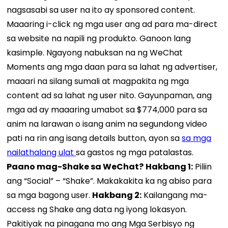
nagsasabi sa user na ito ay sponsored content.
Maaaring i-click ng mga user ang ad para ma-direct
sa website na napili ng produkto. Ganoon lang
kasimple. Ngayong nabuksan na ng WeChat
Moments ang mga daan para sa lahat ng advertiser,
maaari na silang sumali at magpakita ng mga
content ad sa lahat ng user nito. Gayunpaman, ang
mga ad ay maaaring umabot sa $774,000 para sa
anim na larawan o isang anim na segundong video
pati na rin ang isang details button, ayon sa
sa mga
nailathalang ulat
sa gastos ng mga patalastas.
Paano mag-Shake sa WeChat?
Hakbang 1:
Piliin
ang “Social” – “Shake”. Makakakita ka ng abiso para
sa mga bagong user.
Hakbang 2:
Kailangang ma-
access ng Shake ang data ng iyong lokasyon.
Pakitiyak na pinagana mo ang Mga Serbisyo ng