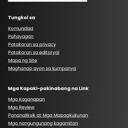
Tungkol sa
Komunidad
Pahayagan
Patakaran sa privacy
Patakaran sa editoryal
Mapa ng Site
Maghanap ayon sa kumpanya
Mga Kapaki-pakinabang na Link
Mga Kaganapan
Mga Review
Pananaliksik at Mga Mapagkukunan
Mga nangungunang kagamitan