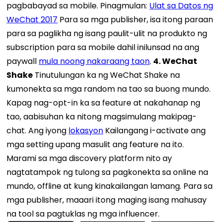
pagbabayad sa mobile. Pinagmulan:
Ulat sa Datos ng
WeChat 2017
Para sa mga publisher, isa itong paraan
para sa paglikha ng isang paulit-ulit na produkto ng
subscription para sa mobile dahil inilunsad na ang
paywall
mula noong nakaraang taon
.
4. WeChat
Shake
Tinutulungan ka ng WeChat Shake na
kumonekta sa mga random na tao sa buong mundo.
Kapag nag-opt-in ka sa feature at nakahanap ng
tao, aabisuhan ka nitong magsimulang makipag-
chat. Ang iyong
lokasyon
Kailangang i-activate ang
mga setting upang masulit ang feature na ito.
Marami sa mga discovery platform nito ay
nagtatampok ng tulong sa pagkonekta sa online na
mundo, offline at kung kinakailangan lamang. Para sa
mga publisher, maaari itong maging isang mahusay
na tool sa pagtuklas ng mga influencer.