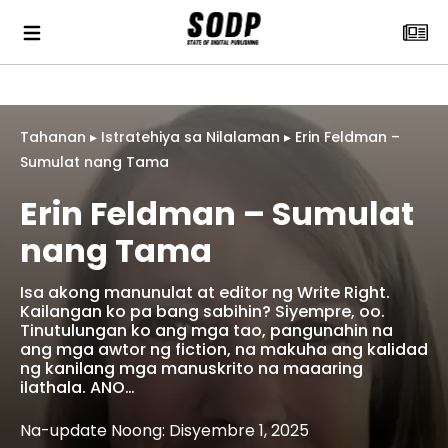
Tahanan
▸
Istratehiya sa Nilalaman
▸
Erin Feldman –
Sumulat nang Tama
Erin Feldman – Sumulat
nang Tama
Isa akong manunulat at editor ng Write Right.
Kailangan ko pa bang sabihin? Siyempre, oo.
Tinutulungan ko ang mga tao, pangunahin na
ang mga awtor ng fiction, na makuha ang kalidad
ng kanilang mga manuskrito na maaaring
ilathala. ANO…
Na-update Noong: Disyembre 1, 2025