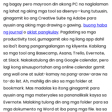
ng bagay pero mayroon din akong PC na naglalaman
ng lahat ng aking mga tool sa disenyo—kung tutuusin,
ginagamit ko ang Creative Suite ng Adobe para
ayusin ang aking mga drawing o gawing..
buong haba
ng journal
o
aklat pangkulay
. Pagdating sa mga
productivity tool, gumagamit ako ng ilang app dahil
sa iba't ibang pangangailangan ng kliyente. Kabilang
sa mga tool ang Basecamp, Asana, Trello, Evernote,
at Slack. Nakakatulong din ang Google calendar, pero
lagi kong sinusuportahan ang online calendar gamit
ang wall one at sulat-kamay na pang-araw-araw na
to-do list. Ah, mahilig din ako sa mga folder at
bookmark. Mas madalas ko itong ginagamit para
ayusin ang mga materyales sa pananaliksik kaysa sa
Evernote. Malaking tulong din ang mga folder para sa
mga dokumento ng Word at iba pang mga file. Isa sa