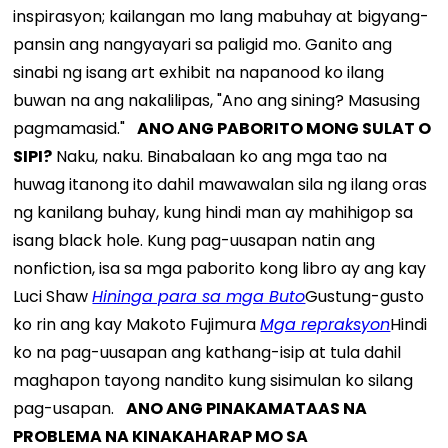
inspirasyon; kailangan mo lang mabuhay at bigyang-
pansin ang nangyayari sa paligid mo. Ganito ang
sinabi ng isang art exhibit na napanood ko ilang
buwan na ang nakalilipas, "Ano ang sining? Masusing
pagmamasid."
ANO ANG PABORITO MONG SULAT O
SIPI?
Naku, naku. Binabalaan ko ang mga tao na
huwag itanong ito dahil mawawalan sila ng ilang oras
ng kanilang buhay, kung hindi man ay mahihigop sa
isang black hole. Kung pag-uusapan natin ang
nonfiction, isa sa mga paborito kong libro ay ang kay
Luci Shaw
Hininga para sa mga Buto
Gustung-gusto
ko rin ang kay Makoto Fujimura
Mga repraksyon
Hindi
ko na pag-uusapan ang kathang-isip at tula dahil
maghapon tayong nandito kung sisimulan ko silang
pag-usapan.
ANO ANG PINAKAMATAAS NA
PROBLEMA NA KINAKAHARAP MO SA