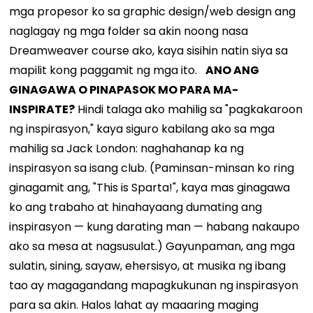
mga propesor ko sa graphic design/web design ang
naglagay ng mga folder sa akin noong nasa
Dreamweaver course ako, kaya sisihin natin siya sa
mapilit kong paggamit ng mga ito.
ANO ANG
GINAGAWA O PINAPASOK MO PARA MA-
INSPIRATE?
Hindi talaga ako mahilig sa "pagkakaroon
ng inspirasyon," kaya siguro kabilang ako sa mga
mahilig sa Jack London: naghahanap ka ng
inspirasyon sa isang club. (Paminsan-minsan ko ring
ginagamit ang, "This is Sparta!", kaya mas ginagawa
ko ang trabaho at hinahayaang dumating ang
inspirasyon — kung darating man — habang nakaupo
ako sa mesa at nagsusulat.) Gayunpaman, ang mga
sulatin, sining, sayaw, ehersisyo, at musika ng ibang
tao ay magagandang mapagkukunan ng inspirasyon
para sa akin. Halos lahat ay maaaring maging