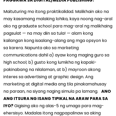
PAGGAWA SA DIGITAL/MEDIA PUBLISHING?
Maituturing mo itong praktikalidad. Malikhain ako na
may kasamang malaking lohika, kaya noong nag-aral
ako ng graduate school para mag-aral ng malikhaing
pagsulat — na may diin sa tula! — alam kong
kailangan kong isaalang-alang ang mga opsyon ko
sa karera. Napunta ako sa marketing
communications dahil a) ayaw kong maging guro sa
high school; b) gusto kong lumikha ng kapaki-
pakinabang na nilalaman, at b) mayroon akong
interes sa advertising at graphic design. Ang
marketing at digital media ang tila pinakamahusay
na paraan, na siyang naging simula pa lamang.
ANO
ANG ITSURA NG ISANG TIPIKAL NA ARAW PARA SA
IYO?
Gigising ako ng alas-5 ng umaga para mag-
ehersisyo. Madalas itong nagpapalinaw sa aking