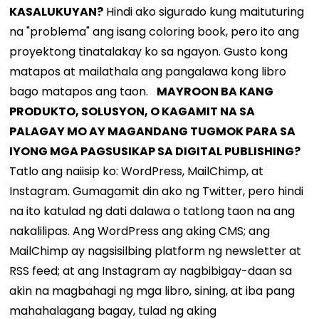
KASALUKUYAN?
Hindi ako sigurado kung maituturing
na "problema" ang isang coloring book, pero ito ang
proyektong tinatalakay ko sa ngayon. Gusto kong
matapos at mailathala ang pangalawa kong libro
bago matapos ang taon.
MAYROON BA KANG
PRODUKTO, SOLUSYON, O KAGAMIT NA SA
PALAGAY MO AY MAGANDANG TUGMOK PARA SA
IYONG MGA PAGSUSIKAP SA DIGITAL PUBLISHING?
Tatlo ang naiisip ko: WordPress, MailChimp, at
Instagram. Gumagamit din ako ng Twitter, pero hindi
na ito katulad ng dati dalawa o tatlong taon na ang
nakalilipas. Ang WordPress ang aking CMS; ang
MailChimp ay nagsisilbing platform ng newsletter at
RSS feed; at ang Instagram ay nagbibigay-daan sa
akin na magbahagi ng mga libro, sining, at iba pang
mahahalagang bagay, tulad ng aking