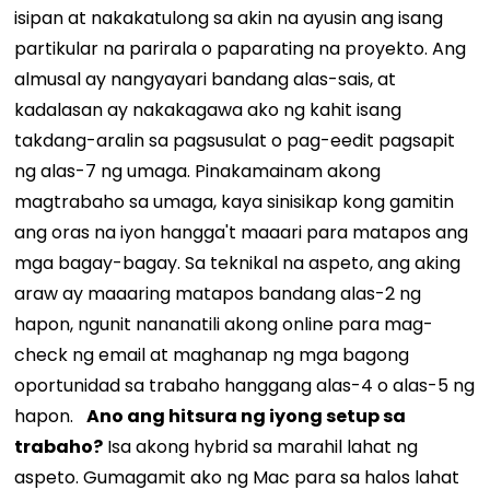
isipan at nakakatulong sa akin na ayusin ang isang
partikular na parirala o paparating na proyekto. Ang
almusal ay nangyayari bandang alas-sais, at
kadalasan ay nakakagawa ako ng kahit isang
takdang-aralin sa pagsusulat o pag-eedit pagsapit
ng alas-7 ng umaga. Pinakamainam akong
magtrabaho sa umaga, kaya sinisikap kong gamitin
ang oras na iyon hangga't maaari para matapos ang
mga bagay-bagay. Sa teknikal na aspeto, ang aking
araw ay maaaring matapos bandang alas-2 ng
hapon, ngunit nananatili akong online para mag-
check ng email at maghanap ng mga bagong
oportunidad sa trabaho hanggang alas-4 o alas-5 ng
hapon.
Ano ang hitsura ng iyong setup sa
trabaho?
Isa akong hybrid sa marahil lahat ng
aspeto. Gumagamit ako ng Mac para sa halos lahat