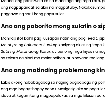
Matindi ang paniniwala ko na mahalaga ang mga libro, per
ang nagpapanatili sa akin na magpatuloy. Nakakasumpo
paggawa ng sarili kong pagsusulat.
Ano ang paborito mong sulatin o si
Mahirap ito! Dahil pag-uusapan natin ang pag-eedit, pipil
McIntyre ng
Baltimore Sun
Ang kaniyang aklat ng “mga k
Sabi ng Matandang Editor
, ay puno ng mga hiyas na nag
sa teksto na hindi mo maintindihan, at hinayaan mo lang 
Ano ang matinding problemang ki
Labis akong nababagabag sa naging pagbabago ng polit
ang mga bagay-bagay noon). Masigasig ako sa pagtul
ideya at kagamitang magpapalakas sa mga kilusan para