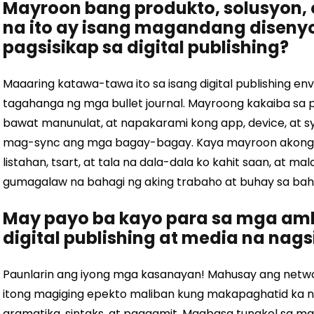
Mayroon bang produkto, solusyon, o
na ito ay isang magandang diseny
pagsisikap sa digital publishing?
Maaaring katawa-tawa ito sa isang digital publishing en
tagahanga ng mga bullet journal. Mayroong kakaiba sa p
bawat manunulat, at napakarami kong app, device, at s
mag-sync ang mga bagay-bagay. Kaya mayroon akong 
listahan, tsart, at tala na dala-dala ko kahit saan, at m
gumagalaw na bahagi ng aking trabaho at buhay sa bah
May payo ba kayo para sa mga am
digital publishing at media na nag
Paunlarin ang iyong mga kasanayan! Mahusay ang networ
itong magiging epekto maliban kung makapaghatid ka n
gramatika, sintaks, at paggamit. Magbasa tungkol sa mga