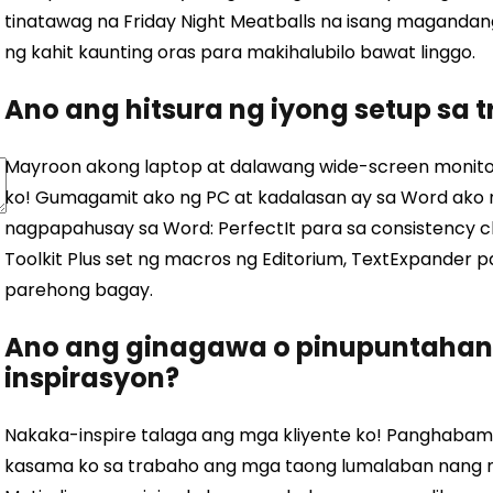
tinatawag na Friday Night Meatballs na isang maganda
ng kahit kaunting oras para makihalubilo bawat linggo.
Ano ang hitsura ng iyong setup sa 
Mayroon akong laptop at dalawang wide-screen monit
ko! Gumagamit ako ng PC at kadalasan ay sa Word ako n
nagpapahusay sa Word: PerfectIt para sa consistency ch
Toolkit Plus set ng macros ng Editorium, TextExpander 
parehong bagay.
Ano ang ginagawa o pinupuntaha
inspirasyon?
Nakaka-inspire talaga ang mga kliyente ko! Panghabamb
kasama ko sa trabaho ang mga taong lumalaban nang ma