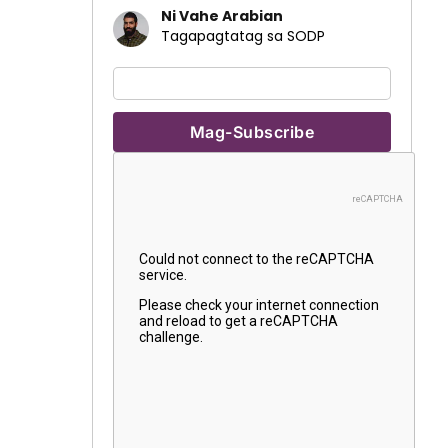
Ni Vahe Arabian
Tagapagtatag sa SODP