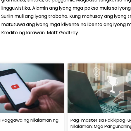
lingguwistika. Alamin ang iyong mga paksa mula sa iyon
Suriin muli ang iyong trabaho. Kung mahusay ang iyong t
matutuwa ang iyong mga kliyente na ibenta ang iyong mga
Kredito ng larawan: Matt Godfrey
sa Paggawa ng Nilalaman ng
Pag-master sa Pakikipag-u
Nilalaman: Mga Pangunahin