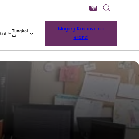
Maging Kasosyo sa
Tungkol
dad
sa
Brand