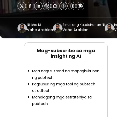
Nilikha Ni
Sinuri ang Katotohanan Ni
In
Vahe Arabian
Vahe Arabian
V
Mag-subscribe sa mga
insight ng AI
Mga nagte-trend na mapagkukunan
ng pubtech
Pagsusuri ng mga tool ng pubtech
at adtech
Mahalagang mga estratehiya sa
pubtech