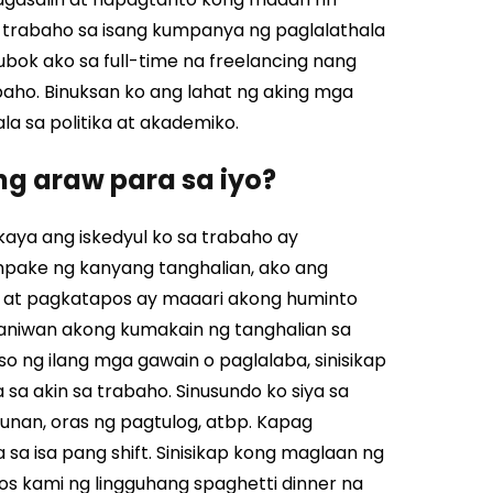
trabaho sa isang kumpanya ng paglalathala
bok ako sa full-time na freelancing nang
aho. Binuksan ko ang lahat ng aking mga
a sa politika at akademiko.
ng araw para sa iyo?
aya ang iskedyul ko sa trabaho ay
impake ng kanyang tanghalian, ako ang
n, at pagkatapos ay maaari akong huminto
aniwan akong kumakain ng tanghalian sa
 ng ilang mga gawain o paglalaba, sinisikap
akin sa trabaho. Sinusundo ko siya sa
punan, oras ng pagtulog, atbp. Kapag
sa isa pang shift. Sinisikap kong maglaan ng
aos kami ng lingguhang spaghetti dinner na