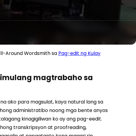
t All-Around Wordsmith sa
Pag-edit ng Kulay
gsimulang magtrabaho sa
na ako para magsulat, kaya natural lang sa
bahong administratibo noong mga bente anyos
lagang kinagigiliwan ko ay ang pag-eedit.
hong transkripsyon at proofreading,
asalin at napagtanto kong maaari rin