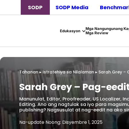
SODP
SODP Media
Benchmark
Mga Nangungunang Kag
Edukasyon
Mga Review
Tahanan
▸
Istratehiya sa Nilalaman
▸
Sarah Grey – 
Sarah Grey – Pag-eedit
Manunulat, Editor, Proofreader, US Localizer, I
Editing. Ano ang nagtulak sa iyo para magsi
publishing? Nagsusulat at nag-eedit na ako 
Na-update Noong: Disyembre 1, 2025