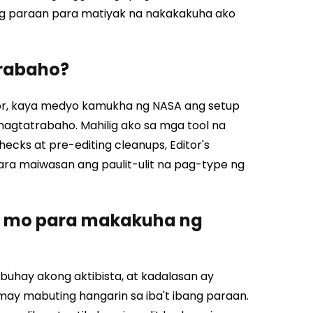
ng paraan para matiyak na nakakakuha ako
trabaho?
or, kaya medyo kamukha ng NASA ang setup
agtatrabaho. Mahilig ako sa mga tool na
ecks at pre-editing cleanups, Editor's
para maiwasan ang paulit-ulit na pag-type ng
n mo para makakuha ng
uhay akong aktibista, at kadalasan ay
y mabuting hangarin sa iba't ibang paraan.