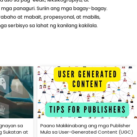
g mga panaguri. Suriin ang mga bagay-bagay.
rabaho at mabait, propesyonal, at mabilis,
 serbisyo sa lahat ng kanilang kakilala.
gnayan sa
Paano Makikinabang ang mga Publisher
g Sukatan at
Mula sa User-Generated Content (UGC)