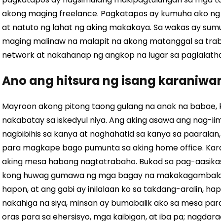
akong maging freelance. Pagkatapos ay kumuha ako ng 
at natuto ng lahat ng aking makakaya. Sa wakas ay sumu
maging malinaw na malapit na akong matanggal sa trab
network at nakahanap ng angkop na lugar sa paglalathal
Ano ang hitsura ng isang karaniwa
Mayroon akong pitong taong gulang na anak na babae, k
nakabatay sa iskedyul niya. Ang aking asawa ang nag-i
nagbibihis sa kanya at naghahatid sa kanya sa paarala
para magkape bago pumunta sa aking home office. Kar
aking mesa habang nagtatrabaho. Bukod sa pag-aasikaso
kong huwag gumawa ng mga bagay na makakagambala sa 
hapon, at ang gabi ay inilalaan ko sa takdang-aralin, ha
nakahiga na siya, minsan ay bumabalik ako sa mesa para 
oras para sa ehersisyo, mga kaibigan, at iba pa; nagdar