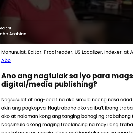
edit Ni
ahe Arabian
Manunulat, Editor, Proofreader, US Localizer, Indexer, a
Abo
.
Ano ang nagtulak sa iyo para ma
digital/media publishing?
Nagsusulat at nag-eedit na ako simula noong nasa edad 
akin ang pagkopya. Nagtrabaho ako sa iba't ibang tra
ako at nalaman kong ang tanging bahagi ng trabahong ta
Nagsimula akong maging freelancing na may ilang traba
pagkatapos ay nagsimulang makipagtulungan sa mga tag