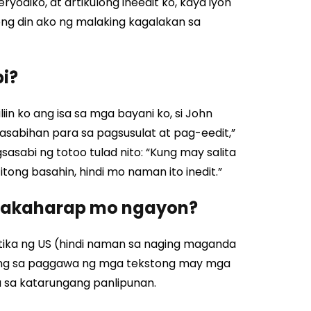
yodiko, at artikulong ineedit ko, kaya iyon
ng din ako ng malaking kagalakan sa
pi?
iin ko ang isa sa mga bayani ko, si John
asabihan para sa pagsusulat at pag-eedit,”
sasabi ng totoo tulad nito: “Kung may salita
itong basahin, hindi mo naman ito inedit.”
nakaharap mo ngayon?
ika ng US (hindi naman sa naging maganda
ong sa paggawa ng mga tekstong may mga
 sa katarungang panlipunan.