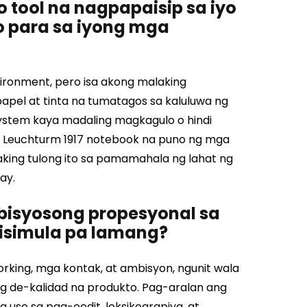
 tool na nagpapaisip sa iyo
o para sa iyong mga
vironment, pero isa akong malaking
apel at tinta na tumatagos sa kaluluwa ng
ystem kaya madaling magkagulo o hindi
Leuchturm 1917 notebook na puno ng mga
alaking tulong ito sa pamamahala ng lahat ng
ay.
bisyosong propesyonal sa
sisimula pa lamang?
king, mga kontak, at ambisyon, ngunit wala
g de-kalidad na produkto. Pag-aralan ang
 uso sa pag-eedit, leksikograpiya, at