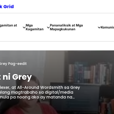
 Grid
amitan at
Mga
Pananaliksik at Mga
Komuni
Kagamitan
Mapagkukunan
Grey Pag-eedit
 ni Grey
ndexer, at All-Around Wordsmith sa Grey
mulang magtrabaho sa digital/media
simula pa noong ako ay matanda na…