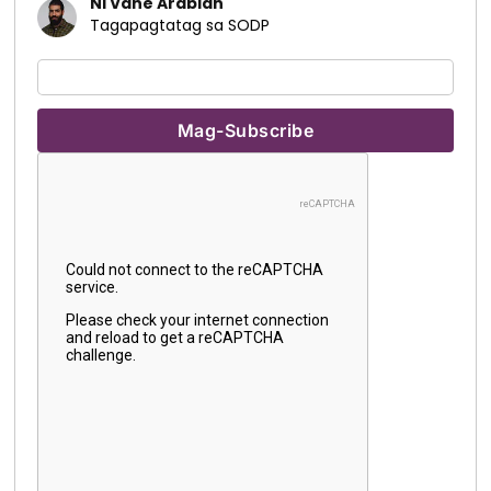
Ni Vahe Arabian
Tagapagtatag sa SODP