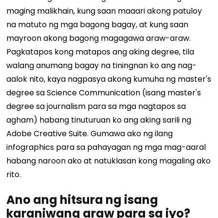
maging malikhain, kung saan maaari akong patuloy
na matuto ng mga bagong bagay, at kung saan
mayroon akong bagong magagawa araw-araw.
Pagkatapos kong matapos ang aking degree, tila
walang anumang bagay na tiningnan ko ang nag-
aalok nito, kaya nagpasya akong kumuha ng master's
degree sa Science Communication (isang master's
degree sa journalism para sa mga nagtapos sa
agham) habang tinuturuan ko ang aking sarili ng
Adobe Creative Suite. Gumawa ako ng ilang
infographics para sa pahayagan ng mga mag-aaral
habang naroon ako at natuklasan kong magaling ako
rito.
Ano ang hitsura ng isang
karaniwang araw para sa iyo?