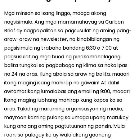
Mga minsan sa isang linggo, maaga akong
nagsisimula. Ang mga mamamahayag sa Carbon
Brief ay nagpapalitan sa pagsusulat ng aming pang-
araw-araw na newsletter, na kinabibilangan ng
pagsisimula ng trabaho bandang 6:30 o 7:00 at
pagsusulat ng mga buod ng pinakamahalagang
balita tungkol sa pagbabago ng klima sa nakalipas
na 24 na oras. Kung abala sa araw ng balita, maaari
itong maging isang mahirap na gawain! At dahil
awtomatikong lumalabas ang email ng 9:00, maaari
itong maging lubhang mahirap kung kapos ka sa
oras. Tulad ng maraming organisasyon ng media,
mayroon kaming pulong sa umaga upang matukoy
kung ano ang aming pagtutuunan ng pansin. Mula
roon, sa palagay ko ay wala akong gaanong