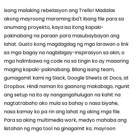
Isang malaking rebelasyon ang Trello! Madalas
akong mayroong maraming iba't ibang file para sa
anumang proyekto, kaya isa itong kapaki-
pakinabang na paraan para masubaybayan ang
lahat. Gusto kong magdagdag ng mga larawan o link
sa mga bagay na nagbibigay-inspirasyon sa akin, o
mga halimbawa ng code na sa tingin ko ay maaaring
maging kapaki-pakinabang. Bilang isang team,
gumagamit kami ng Slack, Google Sheets at Docs, at
Dropbox. Hindi naman ito gaanong makabago, ngunit
ang setup na ito ay nangangahulugan na kahit na
nagtatrabaho ako mula sa bahay o nasa biyahe,
nasa kamay ko pa rin ang lahat ng aking mga file.
Para sa aking multimedia work, medyo mahaba ang
listahan ng mga tool na ginagamit ko; mayroon