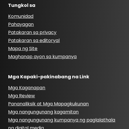
Tungkol sa
Komunidad
Pahayagan
Patakaran sa privacy
Patakaran sa editoryal
Mapa ng Site
Maghanap ayon sa kumpanya
Mga Kapaki-pakinabang na Link
Mga Kaganapan
Mga Review
Pananaliksik at Mga Mapagkukunan
Mga nangungunang kagamitan
Mga nangungunang kumpanya ng paglalathala
ng digital media