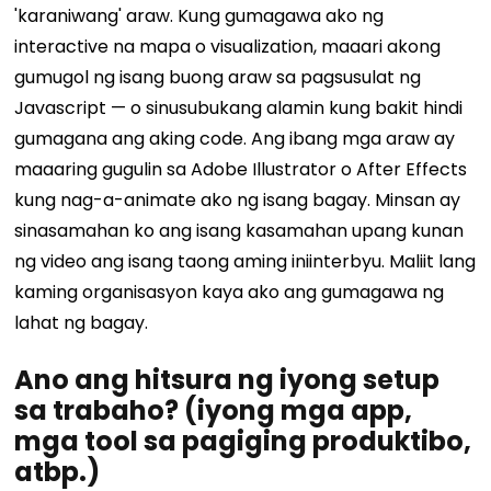
'karaniwang' araw. Kung gumagawa ako ng
interactive na mapa o visualization, maaari akong
gumugol ng isang buong araw sa pagsusulat ng
Javascript — o sinusubukang alamin kung bakit hindi
gumagana ang aking code. Ang ibang mga araw ay
maaaring gugulin sa Adobe Illustrator o After Effects
kung nag-a-animate ako ng isang bagay. Minsan ay
sinasamahan ko ang isang kasamahan upang kunan
ng video ang isang taong aming iniinterbyu. Maliit lang
kaming organisasyon kaya ako ang gumagawa ng
lahat ng bagay.
Ano ang hitsura ng iyong setup
sa trabaho? (iyong mga app,
mga tool sa pagiging produktibo,
atbp.)