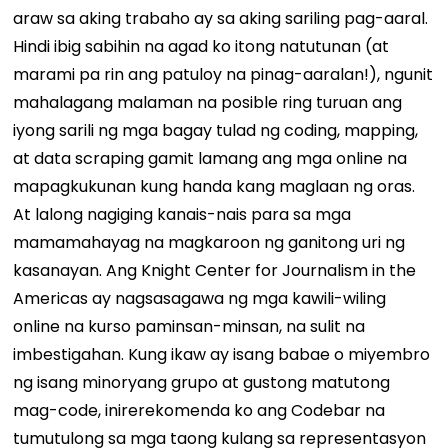
araw sa aking trabaho ay sa aking sariling pag-aaral.
Hindi ibig sabihin na agad ko itong natutunan (at
marami pa rin ang patuloy na pinag-aaralan!), ngunit
mahalagang malaman na posible ring turuan ang
iyong sarili ng mga bagay tulad ng coding, mapping,
at data scraping gamit lamang ang mga online na
mapagkukunan kung handa kang maglaan ng oras.
At lalong nagiging kanais-nais para sa mga
mamamahayag na magkaroon ng ganitong uri ng
kasanayan. Ang Knight Center for Journalism in the
Americas ay nagsasagawa ng mga kawili-wiling
online na kurso paminsan-minsan, na sulit na
imbestigahan. Kung ikaw ay isang babae o miyembro
ng isang minoryang grupo at gustong matutong
mag-code, inirerekomenda ko ang Codebar na
tumutulong sa mga taong kulang sa representasyon