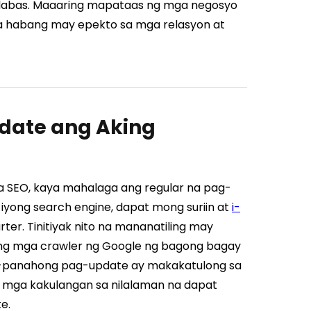
malabas. Maaaring mapataas ng mga negosyo
sa habang may epekto sa mga relasyon at
date ang Aking
sa SEO, kaya mahalaga ang regular na pag-
iyong search engine, dapat mong suriin at
i-
ter. Tinitiyak nito na mananatiling may
ang mga crawler ng Google ng bagong bagay
a-panahong pag-update ay makakatulong sa
 mga kakulangan sa nilalaman na dapat
e.