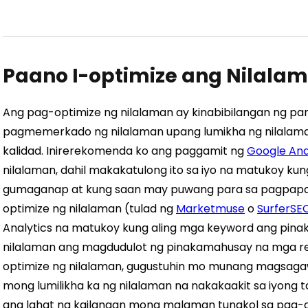
Paano I-optimize ang Nilalam
Ang pag-optimize ng nilalaman ay kinabibilangan ng pan
pagmemerkado ng nilalaman upang lumikha ng nilalam
kalidad. Inirerekomenda ko ang paggamit ng
Google Ana
nilalaman, dahil makakatulong ito sa iyo na matukoy ku
gumaganap at kung saan may puwang para sa pagpapabut
optimize ng nilalaman (tulad ng
Marketmuse
o
SurferSE
Analytics na matukoy kung aling mga keyword ang pina
nilalaman ang magdudulot ng pinakamahusay na mga re
optimize ng nilalaman, gugustuhin mo munang magsag
mong lumilikha ka ng nilalaman na nakakaakit sa iyong t
ang lahat ng kailangan mong malaman tungkol sa pag-op