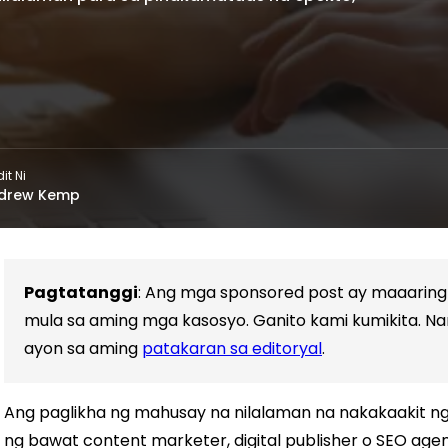
it Ni
drew Kemp
Pagtatanggi
: Ang mga sponsored post ay maaarin
mula sa aming mga kasosyo. Ganito kami kumikita. Nan
ayon sa aming
patakaran sa editoryal
.
Ang paglikha ng mahusay na nilalaman na nakakaakit ng
ng bawat content marketer, digital publisher o SEO age