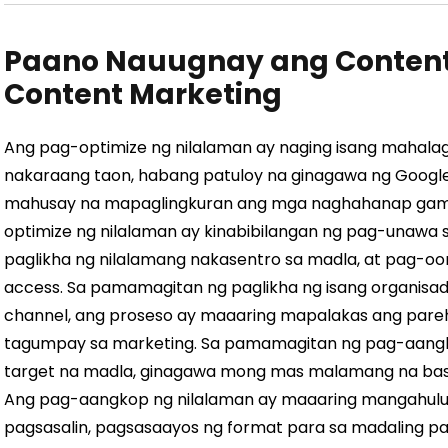
Paano Nauugnay ang Content 
Content Marketing
Ang pag-optimize ng nilalaman ay naging isang mahal
nakaraang taon, habang patuloy na ginagawa ng Googl
mahusay na mapaglingkuran ang mga naghahanap gamit
optimize ng nilalaman ay kinabibilangan ng pag-unawa
paglikha ng nilalamang nakasentro sa madla, at pag-oo
access. Sa pamamagitan ng paglikha ng isang organisa
channel, ang proseso ay maaaring mapalakas ang par
tagumpay sa marketing. Sa pamamagitan ng pag-aangkop
target na madla, ginagawa mong mas malamang na bas
Ang pag-aangkop ng nilalaman ay maaaring mangahulug
pagsasalin, pagsasaayos ng format para sa madaling p