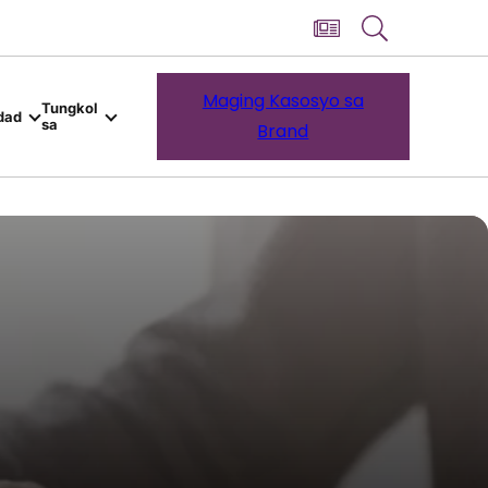
Maging Kasosyo sa
Tungkol
dad
sa
Brand