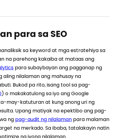
an para sa SEO
analiksik sa keyword at mga estratehiya sa
an na parehong kakaiba at mataas ang
lytics
para subaybayan ang pagganap ng
ng aling nilalaman ang mahusay na
i. Bukod pa rito, isang tool sa pag-
O
) o makakatulong sa iyo ang Google
ka-may-katuturan at kung anong uri ng
sulta. Upang matiyak na epektibo ang pag-
awa ng
pag-audit ng nilalaman
para malaman
arget na merkado. Sa ibaba, tatalakayin natin
timize ng iyong nilalaman.