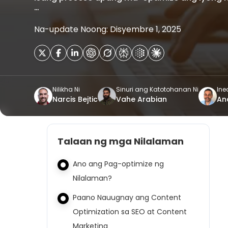
…
Na-update Noong: Disyembre 1, 2025
Nilikha Ni
Sinuri ang Katotohanan Ni
Ined
Narcis Bejtic
Vahe Arabian
An
Talaan ng mga Nilalaman
Ano ang Pag-optimize ng
Nilalaman?
Paano Nauugnay ang Content
Optimization sa SEO at Content
Marketing