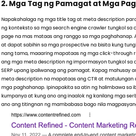
2. Mga Tag ng Pamagat at Mga Pa
Napakahalaga ng mga title tag at meta description para
ng konteksto sa mga search engine crawler tungkol sa 
page na mas mataas ang ranggo sa mga paghahanap. Ang
at dapat sabihin sa mga prospective na bisita kung tun
nang tama, maaaring mapataas ng mga click-through rat
ang mga meta description ng impormasyon tungkol sa c
SERP upang ipaliwanag ang pamagat. Kapag mahusay a
meta description na mapataas ang CTR at matulungan
mga paghahanap. Ipinapakita sa atin ng halimbawa sa ib
kumpanya at kung ano ang inaalok ng kanilang mga serbis
ano ang titingnan ng mambabasa bago nila magpasyang i