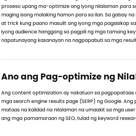
proseso upang ma-optimize ang iyong nilalaman para 
maging isang malaking hamon para sa ilan. Sa gabay na i
at trick kung paano masulit ang iyong mga pagsisikap 
iyong audience hanggang sa pagpili ng mga tamang key
napatunayang kasanayan na nagpapabuti sa mga resulta
Ano ang Pag-optimize ng Nil
Ang content optimization ay nakatuon sa pagpapataas ng
mga search engine results page (SERP) ng Google. Ang 
mataas na kalidad na nilalaman na umaakit sa mga user 
ang mga pamamaraan ng SEO, tulad ng keyword research,