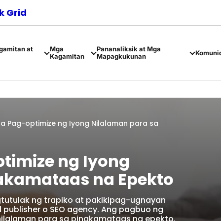
 Grid
amitan at
Mga
Pananaliksik at Mga
Komuni
Kagamitan
Mapagkukunan
a Pag-optimize ng Iyong Nilalaman para sa
timize ng Iyong
nakamataas na Epekto
tutulak ng trapiko at pakikipag-ugnayan
al publisher o SEO agency. Ang pagbuo ng
nilalaman para sa pinakamataas na epekto,