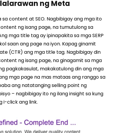
glalarawan ng Meta
 sa content at SEO. Nagbibigay ang mga ito
content ng isang page, na tumutulong sa
 mga title tag ay ipinapakita sa mga SERP
gkol saan ang page na iyon. Kapag ginamit
e (CTR) ang mga title tag. Nagbibigay din
ontent ng isang page, na ginagamit sa mga
ng pagkakasulat, makakatulong din ang mga
 ang mga page na mas mataas ang ranggo sa
aba ang natatanging selling point ng
yo – nagbibigay ito ng ilang insight sa kung
-click ang link.