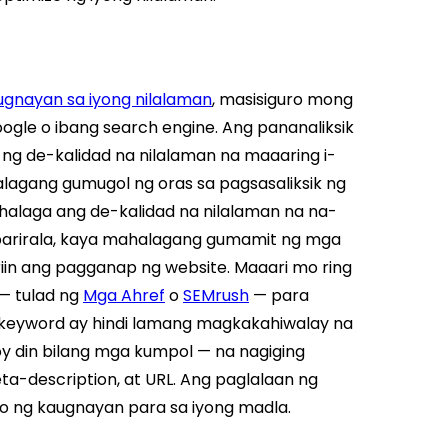
gnayan sa iyong nilalaman
, masisiguro mong
gle o ibang search engine. Ang pananaliksik
ng de-kalidad na nilalaman na maaaring i-
alagang gumugol ng oras sa pagsasaliksik ng
alaga ang de-kalidad na nilalaman na na-
parirala, kaya mahalagang gumamit ng mga
iin ang pagganap ng website. Maaari mo ring
 — tulad ng
Mga Ahref
o
SEMrush
— para
 keyword ay hindi lamang magkakahiwalay na
koy din bilang mga kumpol — na nagiging
ta-description, at URL. Ang paglalaan ng
uro ng kaugnayan para sa iyong madla.