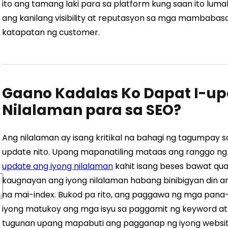
ito ang tamang laki para sa platform kung saan ito lu
ang kanilang visibility at reputasyon sa mga mambaba
katapatan ng customer.
Gaano Kadalas Ko Dapat I-up
Nilalaman para sa SEO?
Ang nilalaman ay isang kritikal na bahagi ng tagumpay 
update nito. Upang mapanatiling mataas ang ranggo ng 
update ang iyong nilalaman
kahit isang beses bawat quar
kaugnayan ang iyong nilalaman habang binibigyan din 
na mai-index. Bukod pa rito, ang paggawa ng mga pan
iyong matukoy ang mga isyu sa paggamit ng keyword at
tugunan upang mapabuti ang pagganap ng iyong websit