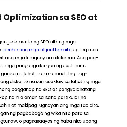
Optimization sa SEO at
agang elemento ng SEO nitong mga
e
pinuhin ang mga algorithm nito
upang mas
 ang mga kaugnay na nilalaman. Ang pag-
 sa mga pangangailangan ng customer,
rganisa ng lahat para sa madaling pag-
dong diskarte na sumasaklaw sa lahat ng mga
ehong pagganap ng SEO at pangkalahatang
 ng nilalaman sa isang partikular na
ahin at makipag-ugnayan ang mga tao dito.
an ng pagbabago ng wika nito para sa
agtunaw, o pagsasaayos ng haba nito upang