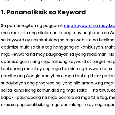
1. Pananaliksik sa Keyword
Sa pamamagitan ng paggamit
mga keyword na may kau
mas makikita ang nilalaman kapag may naghanap sa Goo
sa keyword ay nakakatulong sa mga website na lumikha 
optimize mula sa title tag hanggang sa konklusyon. Mah
mga keyword na may kaugnayan sa iyong nilalaman. Mah
optimize gamit ang mga tamang keyword at target na 
tool upang matukoy ang mga termino ng keyword at sur
gamitin ang Google Analytics o mga tool ng third-party
subaybayan ang progreso ng iyong nilalaman. Ang mga
salita, kundi isang komunidad ng mga salita — na tinutu
kapaki-pakinabang na mga parirala sa mga title tag, me
oras sa pagsasaliksik ng mga pariralang ito ay nagsisig