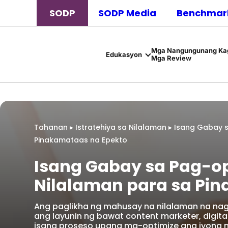
SODP
SODP Media
Benchmark
Mga Nangungunang Kag
Edukasyon
Mga Review
Tahanan
▸
Istratehiya sa Nilalaman
▸
Isang Gabay s
Pinakamataas na Epekto
Isang Gabay sa Pag-op
Nilalaman para sa Pi
Ang paglikha ng mahusay na nilalaman na nag
ang layunin ng bawat content marketer, digit
isang proseso upang ma-optimize ang iyong 