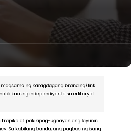
g magsama ng karagdagang branding/link
atili kaming independiyente sa editoryal
 trapiko at pakikipag-ugnayan ang layunin
ncy. Sa kabilang banda, ang pagbuo ng isang