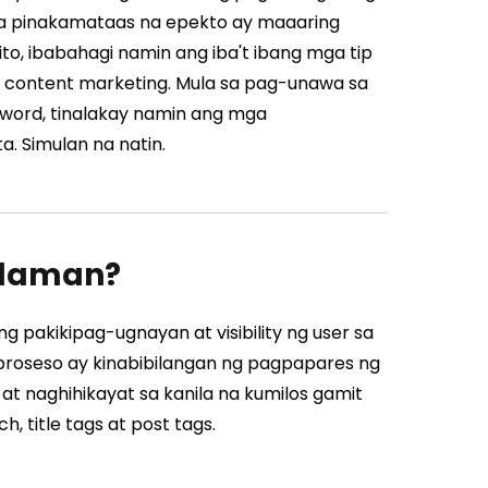
sa pinakamataas na epekto ay maaaring
to, ibabahagi namin ang iba't ibang mga tip
sa content marketing. Mula sa pag-unawa sa
word, tinalakay namin ang mga
. Simulan na natin.
alaman?
 pakikipag-ugnayan at visibility ng user sa
proseso ay kinabibilangan ng pagpapares ng
at naghihikayat sa kanila na kumilos gamit
 title tags at post tags.