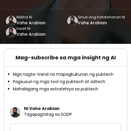
Nilikha Ni
Sinuri ang Katotohanan Ni
Vahe Arabian
Vahe Arabian
Inedit Ni
Vahe Arabian
Mag-subscribe sa mga insight ng AI
Mga nagte-trend na mapagkukunan ng pubtech
Pagsusuri ng mga tool ng pubtech at adtech
Mahalagang mga estratehiya sa pubtech
Ni Vahe Arabian
Tagapagtatag sa SODP