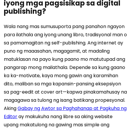
iyong mga pagsisikap sa digital
publishing?
Wala nang mas sumusuporta pang panahon ngayon
para ilathala ang iyong unang libro, tradisyonal man o
sa pamamagitan ng self-publishing. Ang internet ay
puno ng maaasahan, magagamit, at madaling
matuklasan na payo kung paano mo matutupad ang
pangarap mong mailathala. Depende sa kung gaano
ka ka-motivate, kaya mong gawin ang karamihan
dito, maliban sa mga kapansin-pansing eksepsiyon
sa pag-eedit at cover art—kapwa pinakamahusay na
magagawa sa tulong ng isang batikang propesyonal.
Aking
Gabay ng Awtor sa Paghahanap at Pagkuha ng
Editor
ay makukuha nang libre sa aking website
upang makatulong na gawing mas simple ang