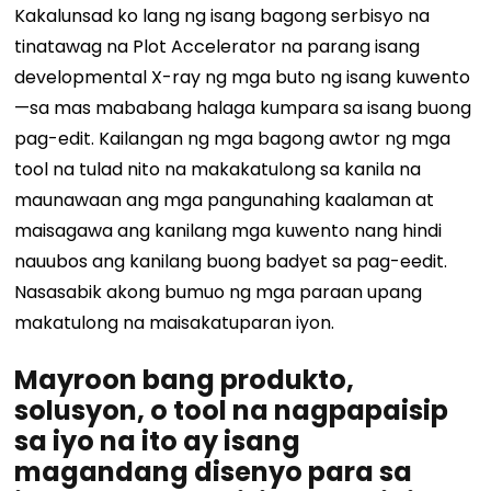
Kakalunsad ko lang ng isang bagong serbisyo na
tinatawag na Plot Accelerator na parang isang
developmental X-ray ng mga buto ng isang kuwento
—sa mas mababang halaga kumpara sa isang buong
pag-edit. Kailangan ng mga bagong awtor ng mga
tool na tulad nito na makakatulong sa kanila na
maunawaan ang mga pangunahing kaalaman at
maisagawa ang kanilang mga kuwento nang hindi
nauubos ang kanilang buong badyet sa pag-eedit.
Nasasabik akong bumuo ng mga paraan upang
makatulong na maisakatuparan iyon.
Mayroon bang produkto,
solusyon, o tool na nagpapaisip
sa iyo na ito ay isang
magandang disenyo para sa