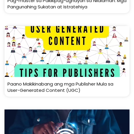
Pag-master sa Pakikipag-ugnayan sa Nilalaman: Mga
Pangunahing Sukatan at Istratehiya
Paano Makikinabang ang mga Publisher Mula sa
User-Generated Content (UGC)