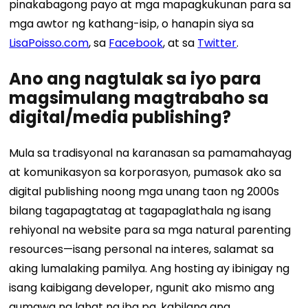
pinakabagong payo at mga mapagkukunan para sa
mga awtor ng kathang-isip, o hanapin siya sa
LisaPoisso.com
, sa
Facebook
, at sa
Twitter
.
Ano ang nagtulak sa iyo para
magsimulang magtrabaho sa
digital/media publishing?
Mula sa tradisyonal na karanasan sa pamamahayag
at komunikasyon sa korporasyon, pumasok ako sa
digital publishing noong mga unang taon ng 2000s
bilang tagapagtatag at tagapaglathala ng isang
rehiyonal na website para sa mga natural parenting
resources—isang personal na interes, salamat sa
aking lumalaking pamilya. Ang hosting ay ibinigay ng
isang kaibigang developer, ngunit ako mismo ang
gumawa ng lahat ng iba pa, kabilang ang