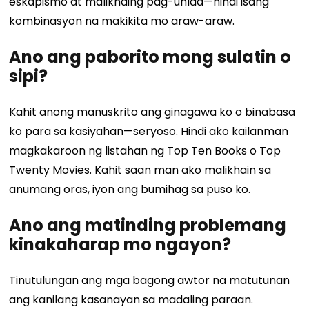
eskapismo at malikhaing pag-unlad—hindi isang
kombinasyon na makikita mo araw-araw.
Ano ang paborito mong sulatin o
sipi?
Kahit anong manuskrito ang ginagawa ko o binabasa
ko para sa kasiyahan—seryoso. Hindi ako kailanman
magkakaroon ng listahan ng Top Ten Books o Top
Twenty Movies. Kahit saan man ako malikhain sa
anumang oras, iyon ang bumihag sa puso ko.
Ano ang matinding problemang
kinakaharap mo ngayon?
Tinutulungan ang mga bagong awtor na matutunan
ang kanilang kasanayan sa madaling paraan.