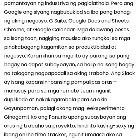
pamantayan ng industriya ng paglalathala. Pero ang
Google ang siyang nagbubuklod sa iba pang bahagi
ng aking negosyo: G Suite, Google Docs and Sheets,
Chrome, at Google Calendar.
Mga dalawang beses
sa isang taon, nagiging mausisa ako tungkol sa mga
pinakabagong kagamitan sa produktibidad at
negosyo. Karamihan sa mga ito ay parang isa pang
bagay na dapat subaybayan, sa halip na isang bagay
na talagang nagpapadali sa aking trabaho. Ang Slack
ay isang kapansin-pansing pampalipas oras—
mahusay para sa mga remote team, ngunit
duplikado at nakakagambala para sa akin.
Gayunpaman, palagi akong mag-eeksperimento.
Ginagamit ko ang Fanurio upang subaybayan ang
oras ng trabaho sa proyekto; hindi ito kasing-sexy ng
ibang online time tracker, ngunit umaasa ako sa