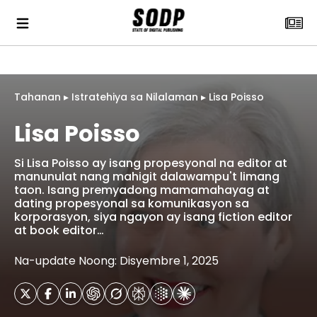
Tahanan
▸
Istratehiya sa Nilalaman
▸
Lisa Poisso
Lisa Poisso
Si Lisa Poisso ay isang propesyonal na editor at
manunulat nang mahigit dalawampu't limang
taon. Isang premyadong mamamahayag at
dating propesyonal sa komunikasyon sa
korporasyon, siya ngayon ay isang fiction editor
at book editor…
Na-update Noong: Disyembre 1, 2025