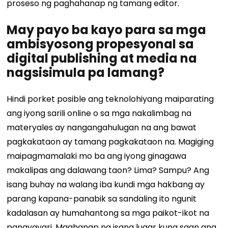
proseso ng paghahanap ng tamang editor.
May payo ba kayo para sa mga
ambisyosong propesyonal sa
digital publishing at media na
nagsisimula pa lamang?
Hindi porket posible ang teknolohiyang maiparating
ang iyong sarili online o sa mga nakalimbag na
materyales ay nangangahulugan na ang bawat
pagkakataon ay tamang pagkakataon na. Magiging
maipagmamalaki mo ba ang iyong ginagawa
makalipas ang dalawang taon? Lima? Sampu? Ang
isang buhay na walang iba kundi mga hakbang ay
parang kapana-panabik sa sandaling ito ngunit
kadalasan ay humahantong sa mga paikot-ikot na
pangyayari. Maghanap ng isang lugar kung saan ang