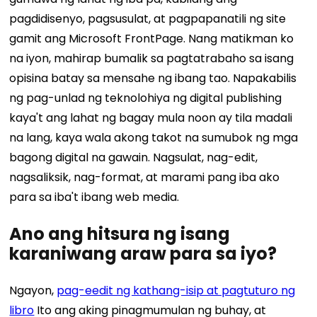
pagdidisenyo, pagsusulat, at pagpapanatili ng site
gamit ang Microsoft FrontPage. Nang matikman ko
na iyon, mahirap bumalik sa pagtatrabaho sa isang
opisina batay sa mensahe ng ibang tao.
Napakabilis
ng pag-unlad ng teknolohiya ng digital publishing
kaya't ang lahat ng bagay mula noon ay tila madali
na lang, kaya wala akong takot na sumubok ng mga
bagong digital na gawain. Nagsulat, nag-edit,
nagsaliksik, nag-format, at marami pang iba ako
para sa iba't ibang web media.
Ano ang hitsura ng isang
karaniwang araw para sa iyo?
Ngayon,
pag-eedit ng kathang-isip at pagtuturo ng
libro
Ito ang aking pinagmumulan ng buhay, at