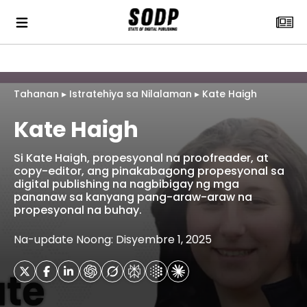
Tahanan
▸
Istratehiya sa Nilalaman
▸
Kate Haigh
Kate Haigh
Si Kate Haigh, propesyonal na proofreader, at
copy-editor, ang pinakabagong propesyonal sa
digital publishing na nagbibigay ng mga
pananaw sa kanyang pang-araw-araw na
propesyonal na buhay.
Na-update Noong: Disyembre 1, 2025