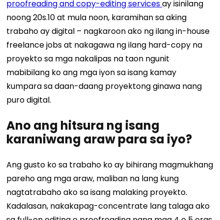
proofreading and copy-editing services
ay isinilang
noong 20s.
10 at mula noon, karamihan sa aking
trabaho ay digital – nagkaroon ako ng ilang in-house
freelance jobs at nakagawa ng ilang hard-copy na
proyekto sa mga nakalipas na taon ngunit
mabibilang ko ang mga iyon sa isang kamay
kumpara sa daan-daang proyektong ginawa nang
puro digital.
Ano ang hitsura ng isang
karaniwang araw para sa iyo?
Ang gusto ko sa trabaho ko ay bihirang magmukhang
pareho ang mga araw, maliban na lang kung
nagtatrabaho ako sa isang malaking proyekto.
Kadalasan, nakakapag-concentrate lang talaga ako
sa full-on editing o proofreading nang mga 4 o 5 oras