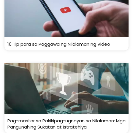
10 Tip para sa Paggawa ng Nilalaman ng Video
Pag-master sa Pakikipag-ugnayan sa Nilalaman: Mga
Pangunahing Sukatan at Istratehiya