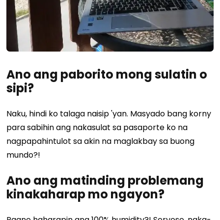
Ano ang paborito mong sulatin o
sipi?
Naku, hindi ko talaga naisip 'yan. Masyado bang korny
para sabihin ang nakasulat sa pasaporte ko na
nagpapahintulot sa akin na maglakbay sa buong
mundo?!
Ano ang matinding problemang
kinakaharap mo ngayon?
Paano haharapin ang 100% humidity?! Seryoso, naka-