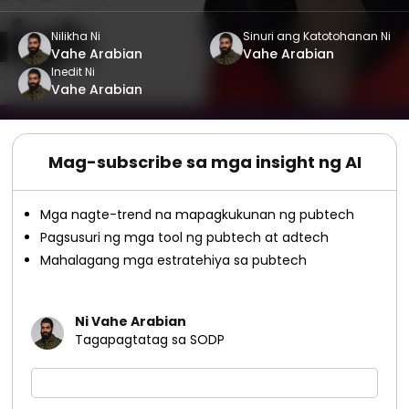
Nilikha Ni
Sinuri ang Katotohanan Ni
Vahe Arabian
Vahe Arabian
Inedit Ni
Vahe Arabian
Mag-subscribe sa mga insight ng AI
Mga nagte-trend na mapagkukunan ng pubtech
Pagsusuri ng mga tool ng pubtech at adtech
Mahalagang mga estratehiya sa pubtech
Ni Vahe Arabian
Tagapagtatag sa SODP