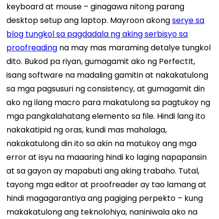
keyboard at mouse – ginagawa nitong parang
desktop setup ang laptop. Mayroon akong
serye sa
blog tungkol sa pagdadala ng aking serbisyo sa
proofreading
na may mas maraming detalye tungkol
dito.
Bukod pa riyan, gumagamit ako ng PerfectIt,
isang software na madaling gamitin at nakakatulong
sa mga pagsusuri ng consistency, at gumagamit din
ako ng ilang macro para makatulong sa pagtukoy ng
mga pangkalahatang elemento sa file. Hindi lang ito
nakakatipid ng oras, kundi mas mahalaga,
nakakatulong din ito sa akin na matukoy ang mga
error at isyu na maaaring hindi ko laging napapansin
at sa gayon ay mapabuti ang aking trabaho. Tutal,
tayong mga editor at proofreader ay tao lamang at
hindi magagarantiya ang pagiging perpekto – kung
makakatulong ang teknolohiya, naniniwala ako na