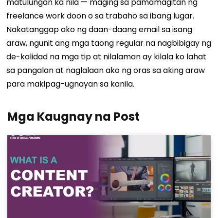
matulungan ka nila — maging sa pamamagitan ng
freelance work doon o sa trabaho sa ibang lugar.
Nakatanggap ako ng daan-daang email sa isang
araw, ngunit ang mga taong regular na nagbibigay ng
de-kalidad na mga tip at nilalaman ay kilala ko lahat
sa pangalan at naglalaan ako ng oras sa aking araw
para makipag-ugnayan sa kanila.
Mga Kaugnay na Post