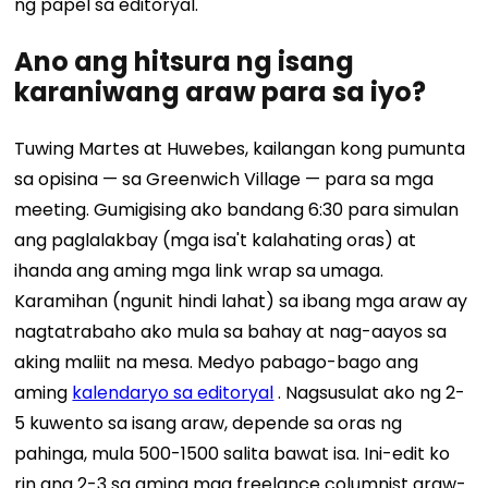
ng papel sa editoryal.
Ano ang hitsura ng isang
karaniwang araw para sa iyo?
Tuwing Martes at Huwebes, kailangan kong pumunta
sa opisina — sa Greenwich Village — para sa mga
meeting. Gumigising ako bandang 6:30 para simulan
ang paglalakbay (mga isa't kalahating oras) at
ihanda ang aming mga link wrap sa umaga.
Karamihan (ngunit hindi lahat) sa ibang mga araw ay
nagtatrabaho ako mula sa bahay at nag-aayos sa
aking maliit na mesa. Medyo pabago-bago ang
aming
kalendaryo sa editoryal
. Nagsusulat ako ng 2-
5 kuwento sa isang araw, depende sa oras ng
pahinga, mula 500-1500 salita bawat isa. Ini-edit ko
rin ang 2-3 sa aming mga freelance columnist araw-