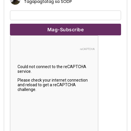
Tagapagtatag sa SODP