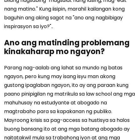
bilang nagsabing "magsulat nang lasing, mag-edit
nang matino." Kung iisipin, marahil kailangan kong
baguhin ang aking sagot na "ano ang nagbibigay
inspirasyon sa iyo?"..
Ano ang matinding problemang
kinakaharap mo ngayon?
Parang nag-aalab ang lahat sa mundo ng batas
ngayon, pero kung may isang isyu man akong
gustong ipaglaban ngayon, ito ay ang paraan kung
paano pinipigilan ng matrikula sa law school ang mga
mahuhusay na estudyante at abogado na
magtrabaho para sa kapakanan ng publiko.
Mayroong krisis sa pag-access sa hustisya sa halos
buong bansang ito at ang mga batang abogado ay
naitatakwil mula sa trabahong iyon at ang mga