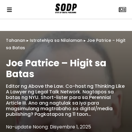
Tahanan
▸
Istratehiya sa Nilalaman
▸
Joe Patrice – Higit
sa Batas
Joe Patrice – Higit sa
Batas
Editor ng Above the Law. Co-host ng Thinking Like
A Lawyer ng Legal Talk Network. Nagtapos sa
batas ng NYU. Short-lister para sa Perennial
Article III. Ano ang nagtulak sa iyo para
magsimulang magtrabaho sa digital/media
publishing? Pagkatapos ng 11 taon…
Na-update Noong: Disyembre 1, 2025