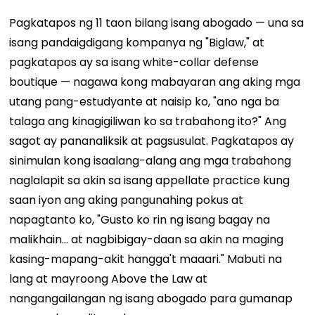
Pagkatapos ng 11 taon bilang isang abogado — una sa
isang pandaigdigang kompanya ng "Biglaw," at
pagkatapos ay sa isang white-collar defense
boutique — nagawa kong mabayaran ang aking mga
utang pang-estudyante at naisip ko, "ano nga ba
talaga ang kinagigiliwan ko sa trabahong ito?" Ang
sagot ay pananaliksik at pagsusulat. Pagkatapos ay
sinimulan kong isaalang-alang ang mga trabahong
naglalapit sa akin sa isang appellate practice kung
saan iyon ang aking pangunahing pokus at
napagtanto ko, "Gusto ko rin ng isang bagay na
malikhain... at nagbibigay-daan sa akin na maging
kasing-mapang-akit hangga't maaari." Mabuti na
lang at mayroong Above the Law at
nangangailangan ng isang abogado para gumanap